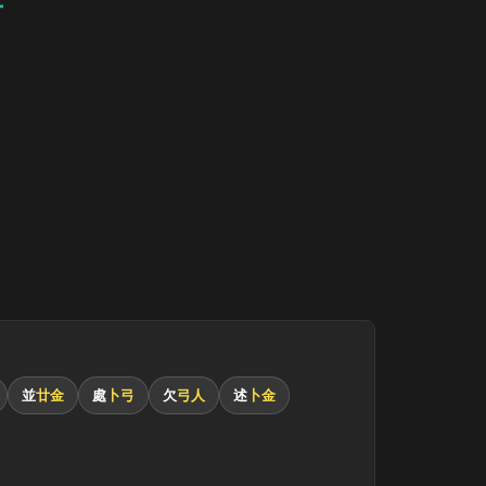
並
廿金
處
卜弓
欠
弓人
述
卜金