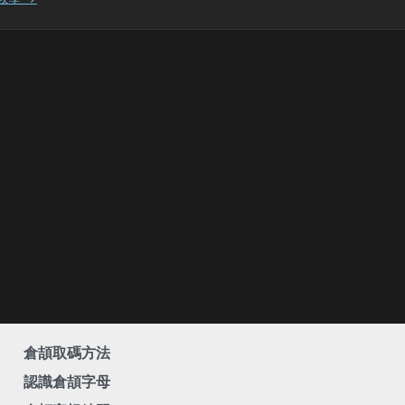
倉頡取碼方法
認識倉頡字母