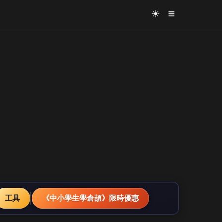
≡
☀
工具
《中小學生學倉頡》限時優惠