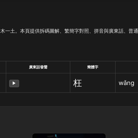
是木一土。本頁提供拆碼圖解、繁簡字對照、拼音與廣東話、普
廣東話發聲
簡體字
枉
wǎng
▶