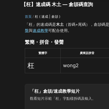
【枉】速成碼 木土 — 倉頡碼查詢
首頁
枉 ( 速成 | 倉頡 )
「枉」的速成碼是
木土
（首碼+尾碼），倉頡碼
盤
與
速成教學
可配合使用。
繁簡・拼音・發聲
繁體字
廣東話拼音
枉
wong2
「枉」倉頡/速成教學短片
觀看短片示範「枉」字點樣拆碼及輸入。