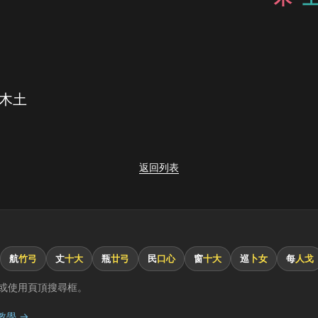
 木土
返回列表
航
竹弓
丈
十大
瓶
廿弓
民
口心
窗
十大
巡
卜女
每
人戈
或使用頁頂搜尋框。
教學 →