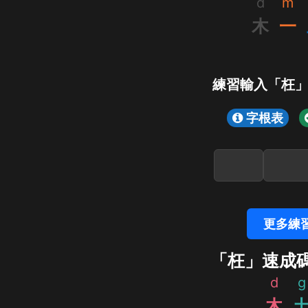
d
m
木
一
練習輸入「枉
字根表
更多練
「枉」速成
d
g
木