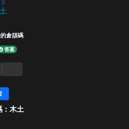
g
土
」的倉頡碼
答案
習
碼：木土
土