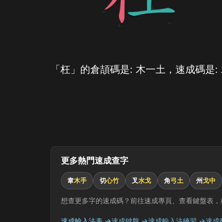
「枉」的倉頡碼是: 木一土，速成碼是:
更多熱門速成查字
韋
木手
切
心竹
叉
水戈
角
弓土
州
戈中
想查更多字的速成碼？前往速成專頁、查看鍵盤表，
速成輸入法表 →
速成鍵盤 →
速成輸入法練習 →
速成