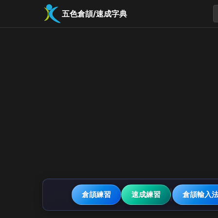
五色倉頡/速成字典
倉頡練習
速成練習
倉頡輸入