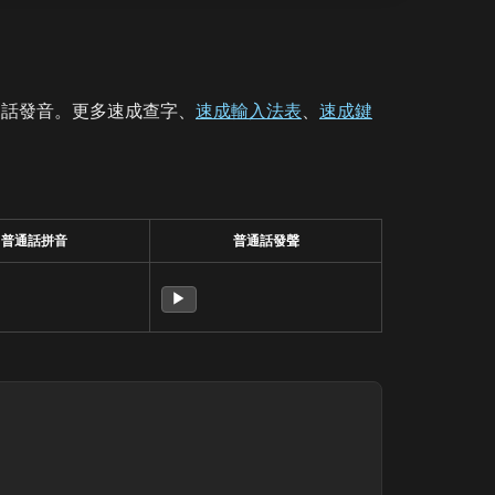
通話發音。更多速成查字、
速成輸入法表
、
速成鍵
普通話拼音
普通話發聲
▶