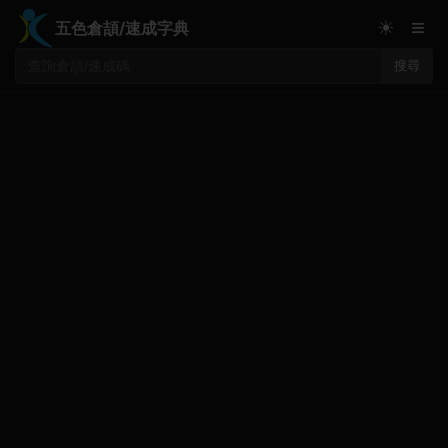
≡
☀
五色倉頡/速成字典
搜尋