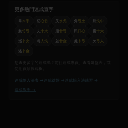
更多熱門速成查字
韋
木手
切
心竹
叉
水戈
角
弓土
州
戈中
航
竹弓
丈
十大
瓶
廿弓
民
口心
窗
十大
巡
卜女
每
人戈
並
廿金
處
卜弓
欠
弓人
述
卜金
想查更多字的速成碼？前往速成專頁、查看鍵盤表，或
使用頁頂搜尋框。
速成輸入法表 →
速成鍵盤 →
速成輸入法練習 →
速成教學 →