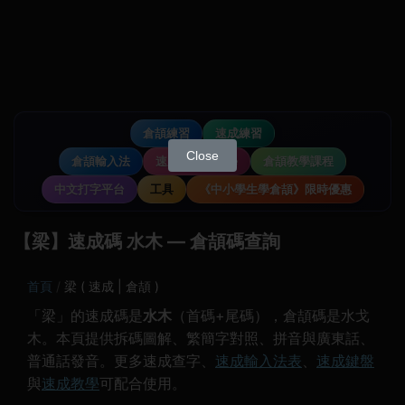
倉頡練習
速成練習
Close
倉頡輸入法
速成輸入法教學
倉頡教學課程
中文打字平台
工具
《中小學生學倉頡》限時優惠
【梁】速成碼 水木 — 倉頡碼查詢
首頁
梁 ( 速成 | 倉頡 )
「梁」的速成碼是
水木
（首碼+尾碼），倉頡碼是水戈
木。本頁提供拆碼圖解、繁簡字對照、拼音與廣東話、
普通話發音。更多速成查字、
速成輸入法表
、
速成鍵盤
與
速成教學
可配合使用。