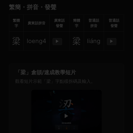
繁簡・拼音・發聲
繁體
廣東話
簡體
普通話
普通話
廣東話拼音
字
發聲
字
拼音
發聲
梁
梁
loeng4
liáng
▶
▶
「梁」倉頡/速成教學短片
觀看短片示範「梁」字點樣拆碼及輸入。
▶