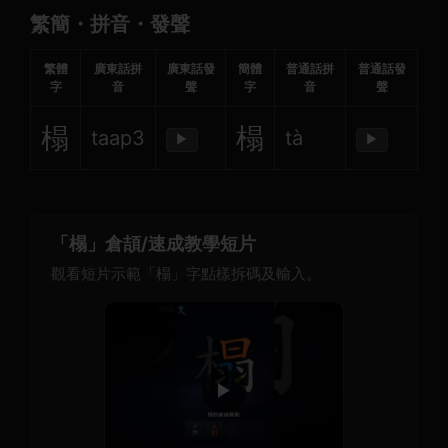
繁簡・拼音・發聲
繁體
廣東話拼
廣東話發
簡體
普通話拼
普通話發
字
音
聲
字
音
聲
榻
榻
taap3
tà
▶
▶
「榻」倉頡/速成教學短片
觀看短片示範「榻」字點樣拆碼及輸入。
▶