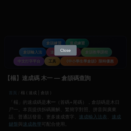
倉頡練習
速成練習
Close
倉頡輸入法
速成輸入法教學
倉頡教學課程
中文打字平台
工具
《中小學生學倉頡》限時優惠
【榻】速成碼 木一 — 倉頡碼查詢
首頁
榻 ( 速成 | 倉頡 )
「榻」的速成碼是
木一
（首碼+尾碼），倉頡碼是木日
尸一。本頁提供拆碼圖解、繁簡字對照、拼音與廣東
話、普通話發音。更多速成查字、
速成輸入法表
、
速成
鍵盤
與
速成教學
可配合使用。