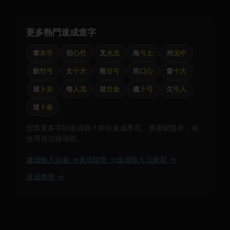
更多熱門速成查字
韋
木手
切
心竹
叉
水戈
角
弓土
州
戈中
航
竹弓
丈
十大
瓶
廿弓
民
口心
窗
十大
巡
卜女
每
人戈
並
廿金
處
卜弓
欠
弓人
述
卜金
想查更多字的速成碼？前往速成專頁、查看鍵盤表，或
使用頁頂搜尋框。
速成輸入法表 →
速成鍵盤 →
速成輸入法練習 →
速成教學 →