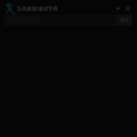
≡
☀
五色倉頡/速成字典
搜尋