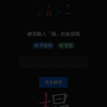
d
a
s
m
木
日
尸
一
練習輸入「榻」的倉頡碼
字根表
答案
更多練習