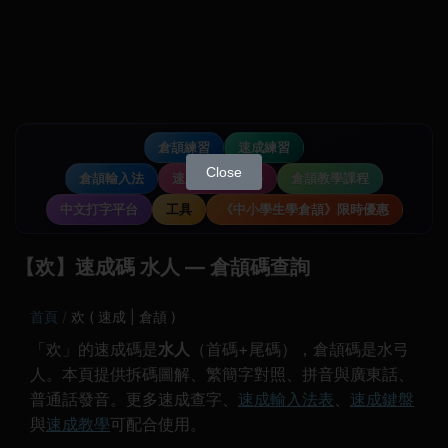
倉頡練習
速成練習
Close
倉頡輸入法
速成輸入法教學
倉頡教學課程
中文打字平台
工具
《中小學生學倉頡》限時優惠
【欢】速成碼 水人 — 倉頡碼查詢
首頁
欢 ( 速成 | 倉頡 )
「欢」的速成碼是
水人
（首碼+尾碼），倉頡碼是水弓
人。本頁提供拆碼圖解、繁簡字對照、拼音與廣東話、
普通話發音。更多速成查字、
速成輸入法表
、
速成鍵盤
與
速成教學
可配合使用。