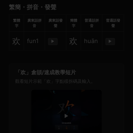
繁簡・拼音・發聲
繁體
廣東話拼
廣東話發
簡體
普通話拼
普通話發
字
音
聲
字
音
聲
欢
欢
fun1
huān
▶
▶
「欢」倉頡/速成教學短片
觀看短片示範「欢」字點樣拆碼及輸入。
▶