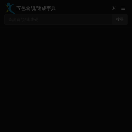
≡
☀
五色倉頡/速成字典
搜尋