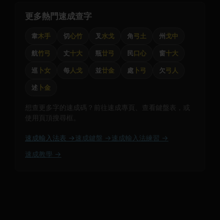
更多熱門速成查字
韋
木手
切
心竹
叉
水戈
角
弓土
州
戈中
航
竹弓
丈
十大
瓶
廿弓
民
口心
窗
十大
巡
卜女
每
人戈
並
廿金
處
卜弓
欠
弓人
述
卜金
想查更多字的速成碼？前往速成專頁、查看鍵盤表，或
使用頁頂搜尋框。
速成輸入法表 →
速成鍵盤 →
速成輸入法練習 →
速成教學 →