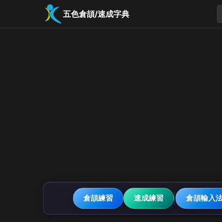
五色倉頡/速成字典
倉頡練習
速成練習
倉頡輸入