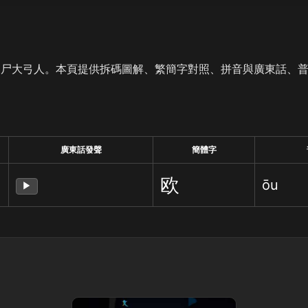
是尸大弓人。本頁提供拆碼圖解、繁簡字對照、拼音與廣東話、
廣東話發聲
簡體字
欧
ōu
▶