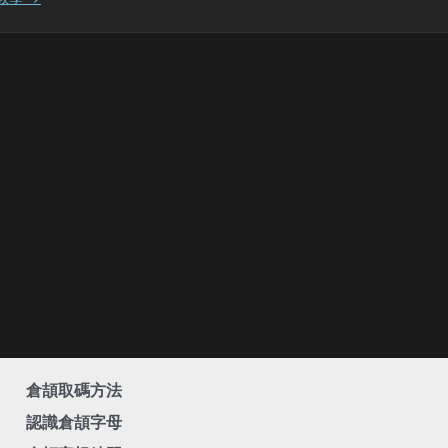
倉頡取碼方法
認識倉頡字母