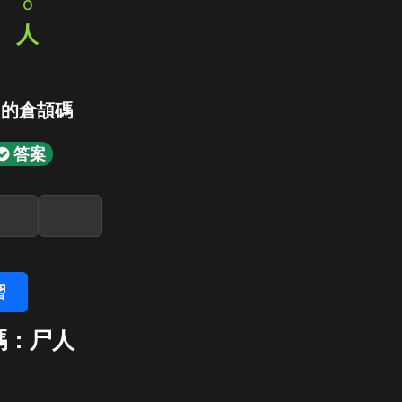
o
弓
人
」的倉頡碼
答案
習
碼：尸人
人