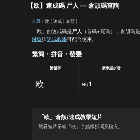
【欧】速成碼 尸人 — 倉頡碼查詢
首頁
欧 ( 速成 | 倉頡 )
「欧」的速成碼是
尸人
（首碼+尾碼），倉頡碼
鍵盤
與
速成教學
可配合使用。
繁簡・拼音・發聲
繁體字
廣東話拼音
欧
au1
「欧」倉頡/速成教學短片
觀看短片示範「欧」字點樣拆碼及輸入。