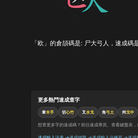
「欧」的倉頡碼是: 尸大弓人，速成碼是
更多熱門速成查字
韋
木手
切
心竹
叉
水戈
角
弓土
州
戈中
想查更多字的速成碼？前往速成專頁、查看鍵盤表，
速成輸入法表 →
速成鍵盤 →
速成輸入法練習 →
速成