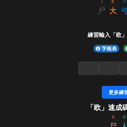
s
k
n
尸
大
練習輸入「欧
字根表
更多練
「欧」速成
s
o
尸