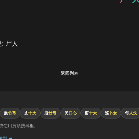
: 尸人
返回列表
航
竹弓
丈
十大
瓶
廿弓
民
口心
窗
十大
巡
卜女
每
人戈
或使用頁頂搜尋框。
教學 →