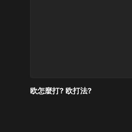
欧怎麼打? 欧打法?