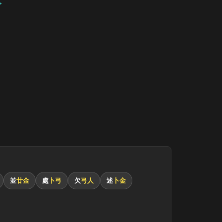
並
廿金
處
卜弓
欠
弓人
述
卜金