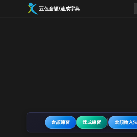
五色倉頡/速成字典
倉頡練習
速成練習
倉頡輸入