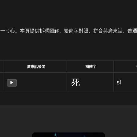
是一弓心。本頁提供拆碼圖解、繁簡字對照、拼音與廣東話、普
廣東話發聲
簡體字
死
sǐ
▶