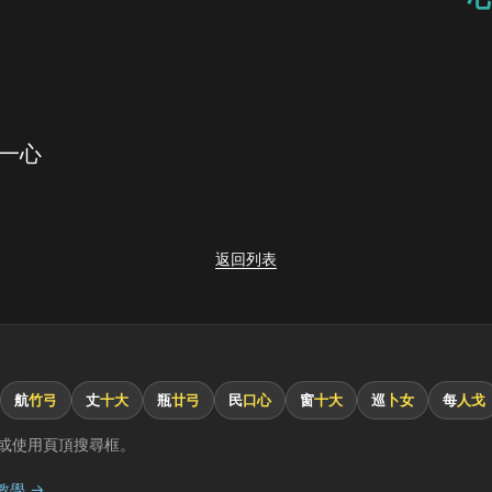
 一心
返回列表
航
竹弓
丈
十大
瓶
廿弓
民
口心
窗
十大
巡
卜女
每
人戈
或使用頁頂搜尋框。
教學 →