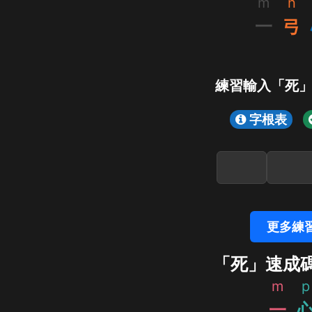
m
n
一
弓
練習輸入「死
字根表
更多練
「死」速成
m
p
一