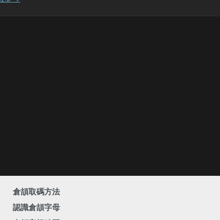
倉頡取碼方法
認識倉頡字母