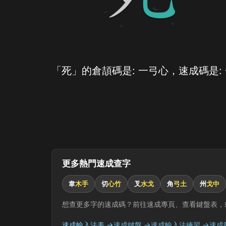
「死」的倉頡碼是: 一弓心，速成碼是:
更多熱門速成查字
韋
木手
切
心竹
叉
水戈
角
弓土
州
戈中
想查更多字的速成碼？前往速成專頁、查看鍵盤表，
速成輸入法表 →
速成鍵盤 →
速成輸入法練習 →
速成