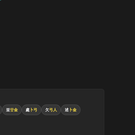
並
廿金
處
卜弓
欠
弓人
述
卜金