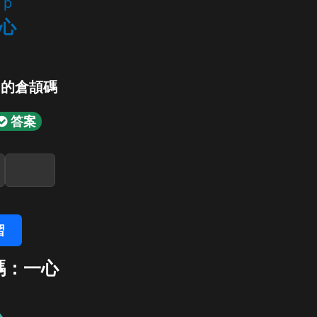
p
心
」的倉頡碼
答案
習
碼：一心
心