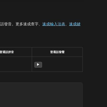
通話發音。更多速成查字、
速成輸入法表
、
速成鍵
普通話拼音
普通話發聲
▶