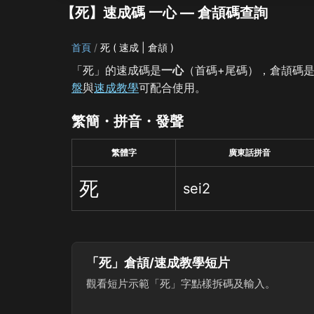
【死】速成碼 一心 — 倉頡碼查詢
首頁
死 ( 速成 | 倉頡 )
「死」的速成碼是
一心
（首碼+尾碼），倉頡碼
盤
與
速成教學
可配合使用。
繁簡・拼音・發聲
繁體字
廣東話拼音
死
sei2
「死」倉頡/速成教學短片
觀看短片示範「死」字點樣拆碼及輸入。