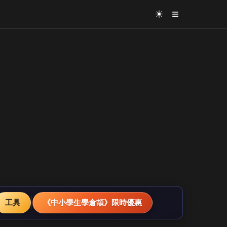
≡
☀
工具
《中小學生學倉頡》限時優惠