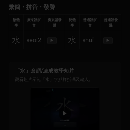
繁簡・拼音・發聲
繁體
廣東話拼
廣東話發
簡體
普通話拼
普通話發
字
音
聲
字
音
聲
水
水
seoi2
shuǐ
▶
▶
「水」倉頡/速成教學短片
觀看短片示範「水」字點樣拆碼及輸入。
▶