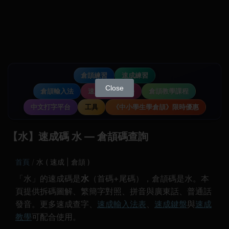
倉頡練習
速成練習
Close
倉頡輸入法
速成輸入法教學
倉頡教學課程
中文打字平台
工具
《中小學生學倉頡》限時優惠
【水】速成碼 水 — 倉頡碼查詢
首頁
水 ( 速成 | 倉頡 )
「水」的速成碼是
水
（首碼+尾碼），倉頡碼是水。本
頁提供拆碼圖解、繁簡字對照、拼音與廣東話、普通話
發音。更多速成查字、
速成輸入法表
、
速成鍵盤
與
速成
教學
可配合使用。