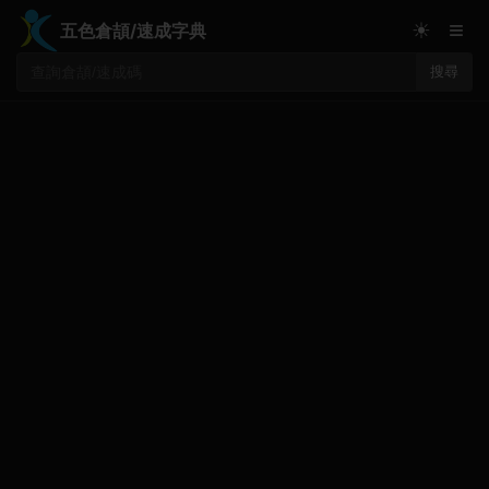
≡
☀
五色倉頡/速成字典
搜尋