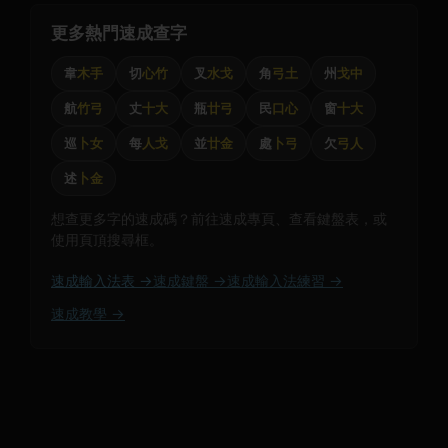
更多熱門速成查字
韋
木手
切
心竹
叉
水戈
角
弓土
州
戈中
航
竹弓
丈
十大
瓶
廿弓
民
口心
窗
十大
巡
卜女
每
人戈
並
廿金
處
卜弓
欠
弓人
述
卜金
想查更多字的速成碼？前往速成專頁、查看鍵盤表，或
使用頁頂搜尋框。
速成輸入法表 →
速成鍵盤 →
速成輸入法練習 →
速成教學 →