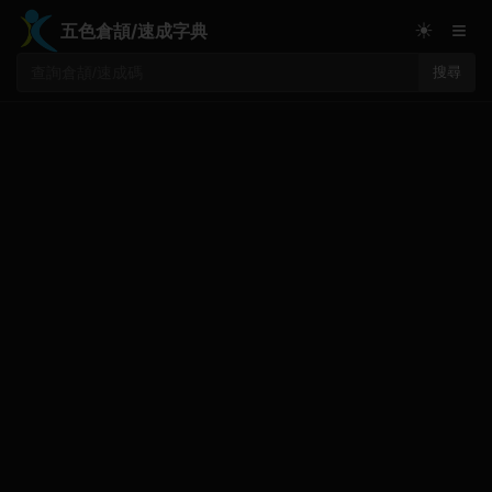
≡
☀
五色倉頡/速成字典
搜尋