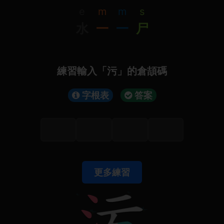
e
m
m
s
水
一
一
尸
練習輸入「污」的倉頡碼
字根表
答案
更多練習