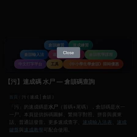
倉頡練習
速成練習
Close
倉頡輸入法
速成輸入法教學
倉頡教學課程
中文打字平台
工具
《中小學生學倉頡》限時優惠
【污】速成碼 水尸 — 倉頡碼查詢
首頁
污 ( 速成 | 倉頡 )
「污」的速成碼是
水尸
（首碼+尾碼），倉頡碼是水一
一尸。本頁提供拆碼圖解、繁簡字對照、拼音與廣東
話、普通話發音。更多速成查字、
速成輸入法表
、
速成
鍵盤
與
速成教學
可配合使用。