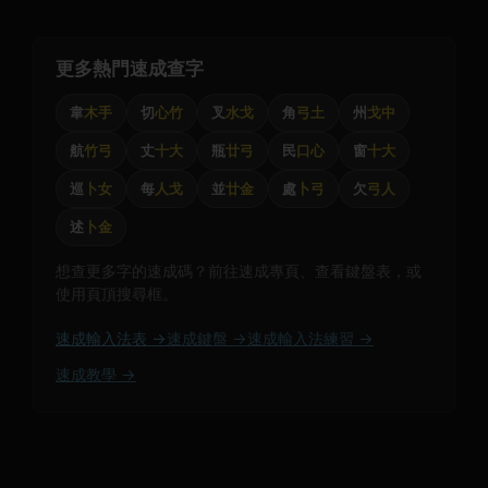
更多熱門速成查字
韋
木手
切
心竹
叉
水戈
角
弓土
州
戈中
航
竹弓
丈
十大
瓶
廿弓
民
口心
窗
十大
巡
卜女
每
人戈
並
廿金
處
卜弓
欠
弓人
述
卜金
想查更多字的速成碼？前往速成專頁、查看鍵盤表，或
使用頁頂搜尋框。
速成輸入法表 →
速成鍵盤 →
速成輸入法練習 →
速成教學 →