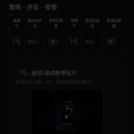
繁簡・拼音・發聲
繁體
廣東話拼
廣東話發
簡體
普通話拼
普通話發
字
音
聲
字
音
聲
污
污
wu1
wū
▶
▶
「污」倉頡/速成教學短片
觀看短片示範「污」字點樣拆碼及輸入。
▶