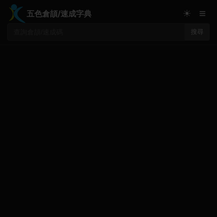
≡
☀
五色倉頡/速成字典
搜尋