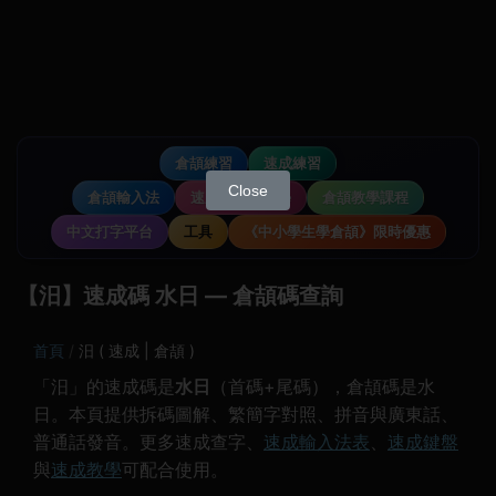
倉頡練習
速成練習
Close
倉頡輸入法
速成輸入法教學
倉頡教學課程
中文打字平台
工具
《中小學生學倉頡》限時優惠
【汨】速成碼 水日 — 倉頡碼查詢
首頁
汨 ( 速成 | 倉頡 )
「汨」的速成碼是
水日
（首碼+尾碼），倉頡碼是水
日。本頁提供拆碼圖解、繁簡字對照、拼音與廣東話、
普通話發音。更多速成查字、
速成輸入法表
、
速成鍵盤
與
速成教學
可配合使用。