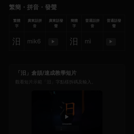
繁簡・拼音・發聲
繁體
廣東話拼
廣東話發
簡體
普通話拼
普通話發
字
音
聲
字
音
聲
汨
汨
mik6
mì
▶
▶
「汨」倉頡/速成教學短片
觀看短片示範「汨」字點樣拆碼及輸入。
▶