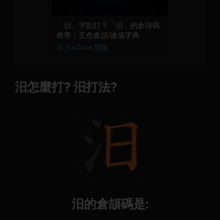
「汨」字點打？「汨」的倉頡碼
教學｜五色倉頡/速成字典
在 YouTube 開啟
汨怎麼打? 汨打法?
汨的倉頡碼是: