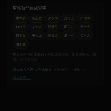
更多熱門速成查字
韋
木手
切
心竹
叉
水戈
角
弓土
州
戈中
航
竹弓
丈
十大
瓶
廿弓
民
口心
窗
十大
巡
卜女
每
人戈
並
廿金
處
卜弓
欠
弓人
述
卜金
想查更多字的速成碼？前往速成專頁、查看鍵盤表，或
使用頁頂搜尋框。
速成輸入法表 →
速成鍵盤 →
速成輸入法練習 →
速成教學 →