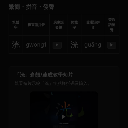
繁簡・拼音・發聲
普通
繁體
廣東話
簡體
普通話拼
廣東話拼音
話發
字
發聲
字
音
聲
洸
洸
gwong1
guāng
▶
▶
「洸」倉頡/速成教學短片
觀看短片示範「洸」字點樣拆碼及輸入。
▶