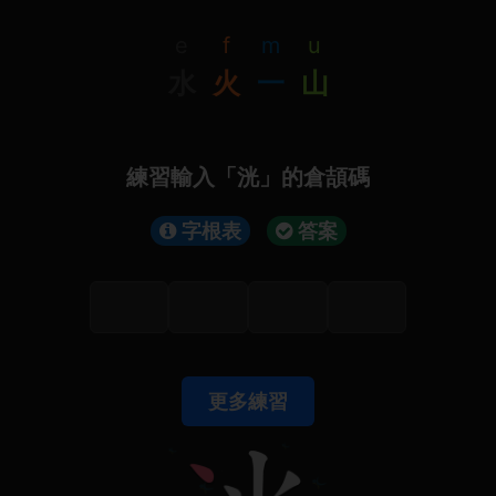
e
f
m
u
水
火
一
山
練習輸入「洸」的倉頡碼
字根表
答案
更多練習