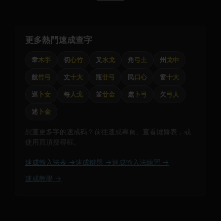
更多熱門速成查字
韋
木手
切
心竹
叉
水戈
角
弓土
州
戈中
航
竹弓
丈
十大
瓶
廿弓
民
口心
窗
十大
巡
卜女
每
人戈
並
廿金
處
卜弓
欠
弓人
述
卜金
想查更多字的速成碼？前往速成專頁、查看鍵盤表，或
使用頁頂搜尋框。
速成輸入法表 →
速成鍵盤 →
速成輸入法練習 →
速成教學 →