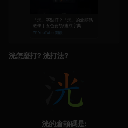
「洸」字點打？「洸」的倉頡碼
教學｜五色倉頡/速成字典
在 YouTube 開啟
洸怎麼打? 洸打法?
洸的倉頡碼是: