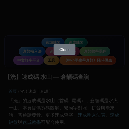
倉頡練習
速成練習
Close
倉頡輸入法
速成輸入法教學
倉頡教學課程
中文打字平台
工具
《中小學生學倉頡》限時優惠
【洸】速成碼 水山 — 倉頡碼查詢
首頁
洸 ( 速成 | 倉頡 )
「洸」的速成碼是
水山
（首碼+尾碼），倉頡碼是水火
一山。本頁提供拆碼圖解、繁簡字對照、拼音與廣東
話、普通話發音。更多速成查字、
速成輸入法表
、
速成
鍵盤
與
速成教學
可配合使用。