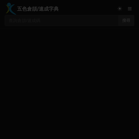
≡
☀
五色倉頡/速成字典
搜尋