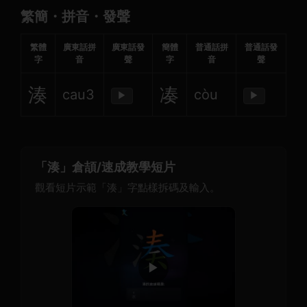
繁簡・拼音・發聲
繁體
廣東話拼
廣東話發
簡體
普通話拼
普通話發
字
音
聲
字
音
聲
湊
凑
cau3
còu
▶
▶
「湊」倉頡/速成教學短片
觀看短片示範「湊」字點樣拆碼及輸入。
▶