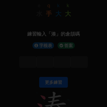
e
q
k
k
水
手
大
大
練習輸入「湊」的倉頡碼
字根表
答案
更多練習