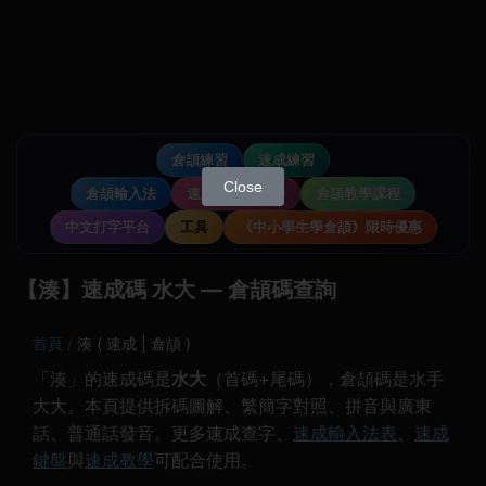
倉頡練習
速成練習
Close
倉頡輸入法
速成輸入法教學
倉頡教學課程
中文打字平台
工具
《中小學生學倉頡》限時優惠
【湊】速成碼 水大 — 倉頡碼查詢
首頁
湊 ( 速成 | 倉頡 )
「湊」的速成碼是
水大
（首碼+尾碼），倉頡碼是水手
大大。本頁提供拆碼圖解、繁簡字對照、拼音與廣東
話、普通話發音。更多速成查字、
速成輸入法表
、
速成
鍵盤
與
速成教學
可配合使用。