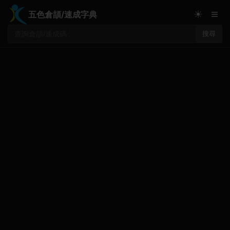
≡
☀
五色倉頡/速成字典
搜尋