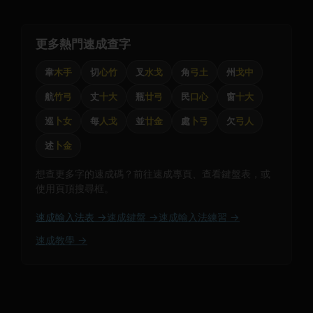
更多熱門速成查字
韋
木手
切
心竹
叉
水戈
角
弓土
州
戈中
航
竹弓
丈
十大
瓶
廿弓
民
口心
窗
十大
巡
卜女
每
人戈
並
廿金
處
卜弓
欠
弓人
述
卜金
想查更多字的速成碼？前往速成專頁、查看鍵盤表，或
使用頁頂搜尋框。
速成輸入法表 →
速成鍵盤 →
速成輸入法練習 →
速成教學 →