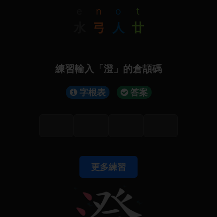
e
n
o
t
水
弓
人
廿
練習輸入「澄」的倉頡碼
字根表
答案
更多練習