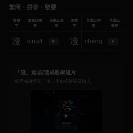
繁簡・拼音・發聲
繁體
廣東話拼
廣東話發
簡體
普通話拼
普通話
字
音
聲
字
音
發聲
澄
澄
cing4
chéng
▶
▶
「澄」倉頡/速成教學短片
觀看短片示範「澄」字點樣拆碼及輸入。
▶