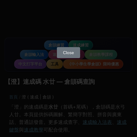
倉頡練習
速成練習
Close
倉頡輸入法
速成輸入法教學
倉頡教學課程
中文打字平台
工具
《中小學生學倉頡》限時優惠
【澄】速成碼 水廿 — 倉頡碼查詢
首頁
澄 ( 速成 | 倉頡 )
「澄」的速成碼是
水廿
（首碼+尾碼），倉頡碼是水弓
人廿。本頁提供拆碼圖解、繁簡字對照、拼音與廣東
話、普通話發音。更多速成查字、
速成輸入法表
、
速成
鍵盤
與
速成教學
可配合使用。