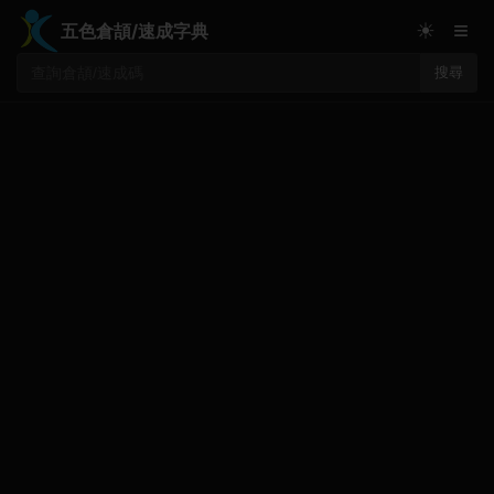
≡
☀
五色倉頡/速成字典
搜尋