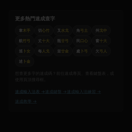
更多熱門速成查字
韋
木手
切
心竹
叉
水戈
角
弓土
州
戈中
航
竹弓
丈
十大
瓶
廿弓
民
口心
窗
十大
巡
卜女
每
人戈
並
廿金
處
卜弓
欠
弓人
述
卜金
想查更多字的速成碼？前往速成專頁、查看鍵盤表，或
使用頁頂搜尋框。
速成輸入法表 →
速成鍵盤 →
速成輸入法練習 →
速成教學 →