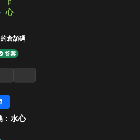
p
心
心
」的倉頡碼
答案
習
碼：水心
心