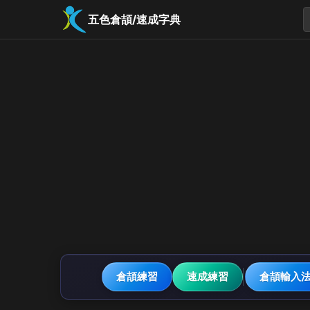
五色倉頡/速成字典
倉頡練習
速成練習
倉頡輸入