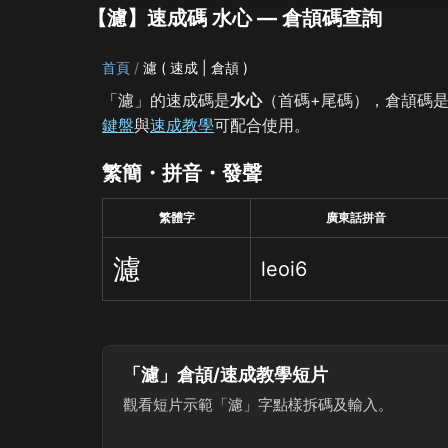
【濾】速成碼 水心 — 倉頡碼查詢
首頁
濾 ( 速成 | 倉頡 )
「濾」的速成碼是
水心
（首碼+尾碼），倉頡碼
鍵盤
與
速成教學
可配合使用。
繁簡・拼音・發聲
繁體字
廣東話拼音
濾
leoi6
「濾」倉頡/速成教學短片
觀看短片示範「濾」字點樣拆碼及輸入。