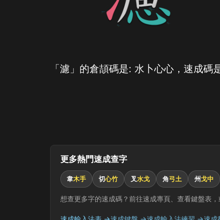
「濾」的倉頡碼是: 水卜心心，速成碼是
更多熱門速成查字
韋
木手
切
心竹
叉
水戈
角
弓土
州
戈中
想查更多字的速成碼？前往速成專頁、查看鍵盤表，
速成輸入法表 →
速成鍵盤 →
速成輸入法練習 →
速成