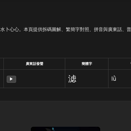
是水卜心心。本頁提供拆碼圖解、繁簡字對照、拼音與廣東話、
廣東話發聲
簡體字
滤
lǜ
▶