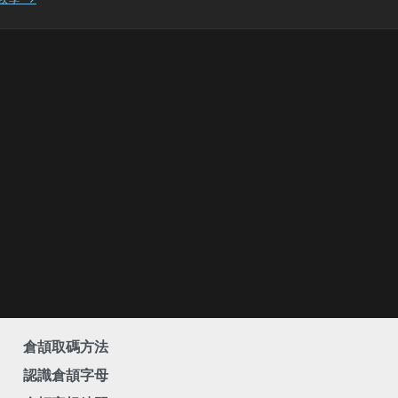
倉頡取碼方法
認識倉頡字母