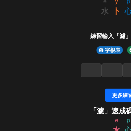
e
y
p
水
卜
練習輸入「濾
字根表
更多練
「濾」速成
e
p
水