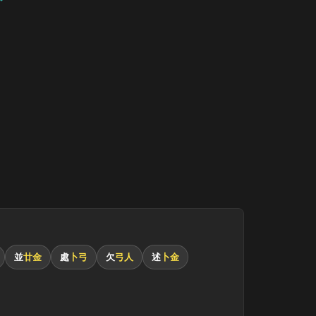
並
廿金
處
卜弓
欠
弓人
述
卜金