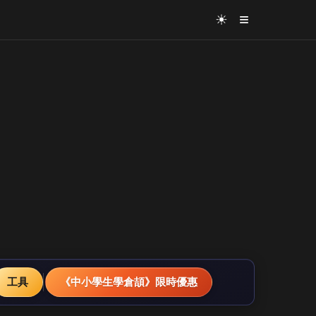
≡
☀
工具
《中小學生學倉頡》限時優惠