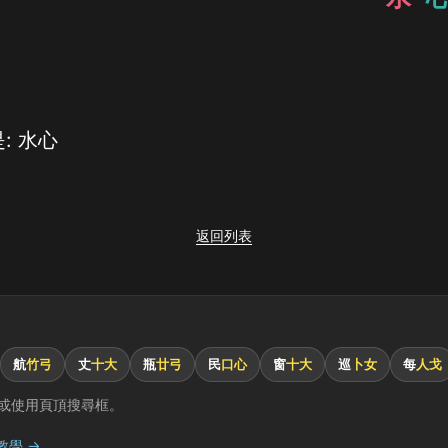
: 水心
返回列表
航
竹弓
丈
十大
瓶
廿弓
民
口心
窗
十大
巡
卜女
每
人戈
或使用頁頂搜尋框。
教學 →