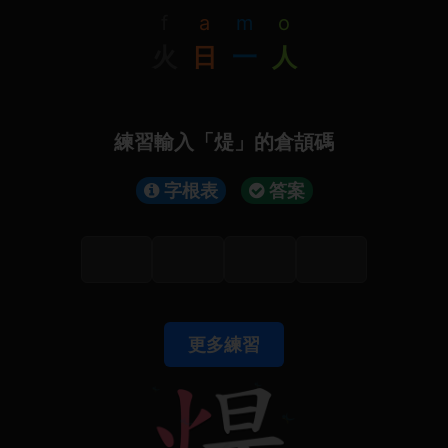
f
a
m
o
火
日
一
人
練習輸入「煶」的倉頡碼
字根表
答案
更多練習