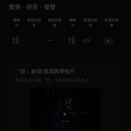
繁簡・拼音・發聲
繁體
廣東話拼
廣東話發
簡體
普通話拼
普通話發
字
音
聲
字
音
聲
煶
煶
—
shì
▶
「煶」倉頡/速成教學短片
觀看短片示範「煶」字點樣拆碼及輸入。
▶