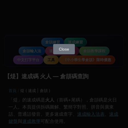
倉頡練習
速成練習
Close
倉頡輸入法
速成輸入法教學
倉頡教學課程
中文打字平台
工具
《中小學生學倉頡》限時優惠
【煶】速成碼 火人 — 倉頡碼查詢
首頁
煶 ( 速成 | 倉頡 )
「煶」的速成碼是
火人
（首碼+尾碼），倉頡碼是火日
一人。本頁提供拆碼圖解、繁簡字對照、拼音與廣東
話、普通話發音。更多速成查字、
速成輸入法表
、
速成
鍵盤
與
速成教學
可配合使用。