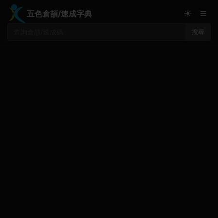
≡
☀
五色倉頡/速成字典
搜尋