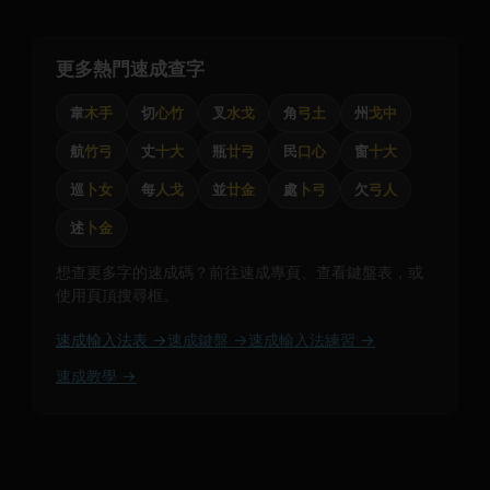
更多熱門速成查字
韋
木手
切
心竹
叉
水戈
角
弓土
州
戈中
航
竹弓
丈
十大
瓶
廿弓
民
口心
窗
十大
巡
卜女
每
人戈
並
廿金
處
卜弓
欠
弓人
述
卜金
想查更多字的速成碼？前往速成專頁、查看鍵盤表，或
使用頁頂搜尋框。
速成輸入法表 →
速成鍵盤 →
速成輸入法練習 →
速成教學 →