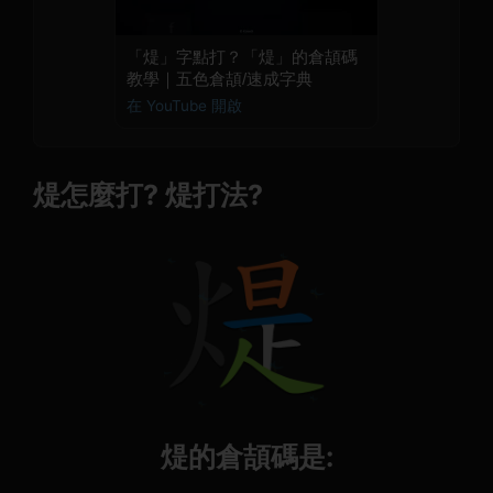
「煶」字點打？「煶」的倉頡碼
教學｜五色倉頡/速成字典
在 YouTube 開啟
煶怎麼打? 煶打法?
煶的倉頡碼是: