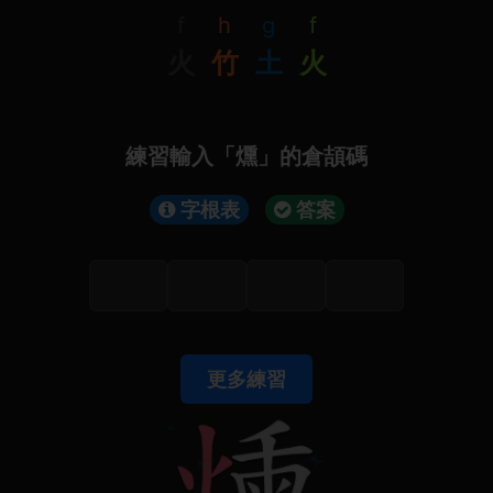
f
h
g
f
火
竹
土
火
練習輸入「燻」的倉頡碼
字根表
答案
更多練習