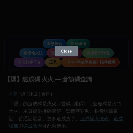
倉頡練習
速成練習
Close
倉頡輸入法
速成輸入法教學
倉頡教學課程
中文打字平台
工具
《中小學生學倉頡》限時優惠
【燻】速成碼 火火 — 倉頡碼查詢
首頁
燻 ( 速成 | 倉頡 )
「燻」的速成碼是
火火
（首碼+尾碼），倉頡碼是火竹
土火。本頁提供拆碼圖解、繁簡字對照、拼音與廣東
話、普通話發音。更多速成查字、
速成輸入法表
、
速成
鍵盤
與
速成教學
可配合使用。