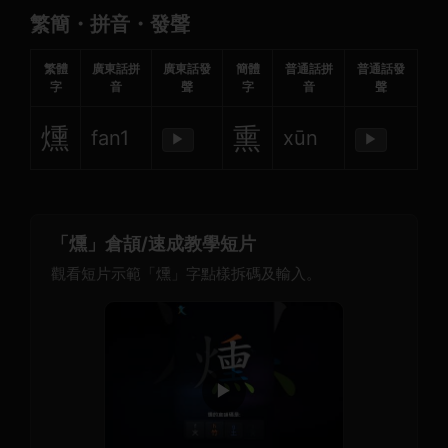
繁簡・拼音・發聲
繁體
廣東話拼
廣東話發
簡體
普通話拼
普通話發
字
音
聲
字
音
聲
燻
熏
fan1
xūn
▶
▶
「燻」倉頡/速成教學短片
觀看短片示範「燻」字點樣拆碼及輸入。
▶