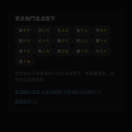
更多熱門速成查字
韋
木手
切
心竹
叉
水戈
角
弓土
州
戈中
航
竹弓
丈
十大
瓶
廿弓
民
口心
窗
十大
巡
卜女
每
人戈
並
廿金
處
卜弓
欠
弓人
述
卜金
想查更多字的速成碼？前往速成專頁、查看鍵盤表，或
使用頁頂搜尋框。
速成輸入法表 →
速成鍵盤 →
速成輸入法練習 →
速成教學 →