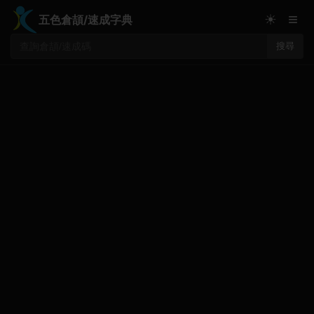
≡
☀
五色倉頡/速成字典
搜尋