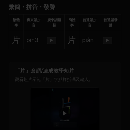
繁簡・拼音・發聲
繁體
廣東話拼
廣東話發
簡體
普通話拼
普通話發
字
音
聲
字
音
聲
片
片
pin3
piàn
▶
▶
「片」倉頡/速成教學短片
觀看短片示範「片」字點樣拆碼及輸入。
▶