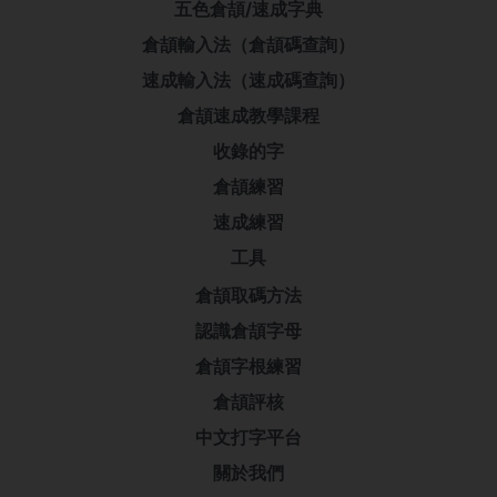
五色倉頡/速成字典
倉頡輸入法（倉頡碼查詢）
速成輸入法（速成碼查詢）
倉頡速成教學課程
收錄的字
倉頡練習
速成練習
工具
倉頡取碼方法
認識倉頡字母
倉頡字根練習
倉頡評核
中文打字平台
關於我們