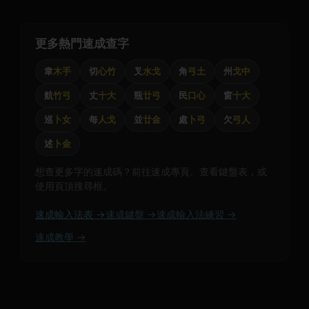
更多熱門速成查字
韋
木手
切
心竹
叉
水戈
角
弓土
州
戈中
航
竹弓
丈
十大
瓶
廿弓
民
口心
窗
十大
巡
卜女
每
人戈
並
廿金
處
卜弓
欠
弓人
述
卜金
想查更多字的速成碼？前往速成專頁、查看鍵盤表，或
使用頁頂搜尋框。
速成輸入法表 →
速成鍵盤 →
速成輸入法練習 →
速成教學 →