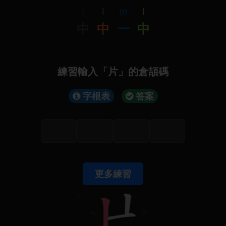
l
l
m
l
中
中
一
中
練習輸入「片」的倉頡碼
字根表
答案
更多練習