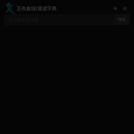
≡
☀
五色倉頡/速成字典
搜尋