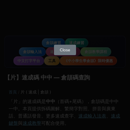
倉頡練習
速成練習
Close
倉頡輸入法
速成輸入法教學
倉頡教學課程
中文打字平台
工具
《中小學生學倉頡》限時優惠
【片】速成碼 中中 — 倉頡碼查詢
首頁
片 ( 速成 | 倉頡 )
「片」的速成碼是
中中
（首碼+尾碼），倉頡碼是中中
一中。本頁提供拆碼圖解、繁簡字對照、拼音與廣東
話、普通話發音。更多速成查字、
速成輸入法表
、
速成
鍵盤
與
速成教學
可配合使用。