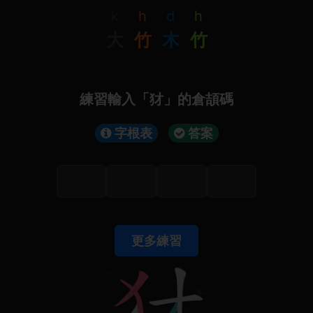
k
h
d
h
大
竹
木
竹
練習輸入「犲」的倉頡碼
字根表
答案
更多練習