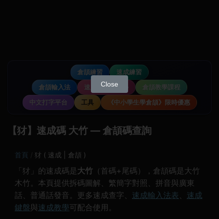
倉頡練習
速成練習
Close
倉頡輸入法
速成輸入法教學
倉頡教學課程
中文打字平台
工具
《中小學生學倉頡》限時優惠
【犲】速成碼 大竹 — 倉頡碼查詢
首頁
犲 ( 速成 | 倉頡 )
「犲」的速成碼是
大竹
（首碼+尾碼），倉頡碼是大竹
木竹。本頁提供拆碼圖解、繁簡字對照、拼音與廣東
話、普通話發音。更多速成查字、
速成輸入法表
、
速成
鍵盤
與
速成教學
可配合使用。