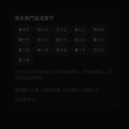
更多熱門速成查字
韋
木手
切
心竹
叉
水戈
角
弓土
州
戈中
航
竹弓
丈
十大
瓶
廿弓
民
口心
窗
十大
巡
卜女
每
人戈
並
廿金
處
卜弓
欠
弓人
述
卜金
想查更多字的速成碼？前往速成專頁、查看鍵盤表，或
使用頁頂搜尋框。
速成輸入法表 →
速成鍵盤 →
速成輸入法練習 →
速成教學 →