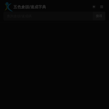
≡
☀
五色倉頡/速成字典
搜尋