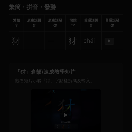
繁簡・拼音・發聲
繁體
廣東話拼
廣東話發
簡體
普通話拼
普通話發
字
音
聲
字
音
聲
犲
犲
—
chái
▶
「犲」倉頡/速成教學短片
觀看短片示範「犲」字點樣拆碼及輸入。
▶