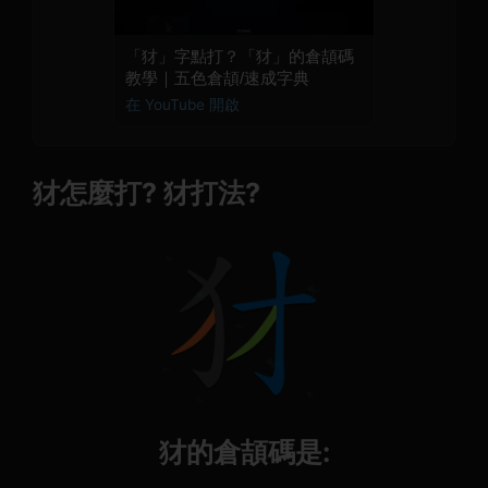
「犲」字點打？「犲」的倉頡碼
教學｜五色倉頡/速成字典
在 YouTube 開啟
犲怎麼打? 犲打法?
犲的倉頡碼是: