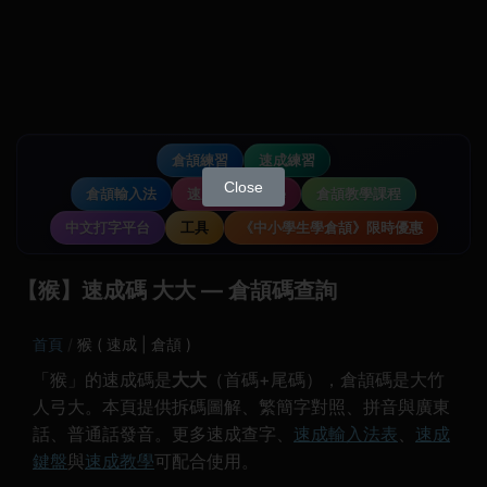
倉頡練習
速成練習
Close
倉頡輸入法
速成輸入法教學
倉頡教學課程
中文打字平台
工具
《中小學生學倉頡》限時優惠
【猴】速成碼 大大 — 倉頡碼查詢
首頁
猴 ( 速成 | 倉頡 )
「猴」的速成碼是
大大
（首碼+尾碼），倉頡碼是大竹
人弓大。本頁提供拆碼圖解、繁簡字對照、拼音與廣東
話、普通話發音。更多速成查字、
速成輸入法表
、
速成
鍵盤
與
速成教學
可配合使用。