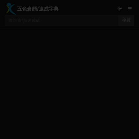
≡
☀
五色倉頡/速成字典
搜尋