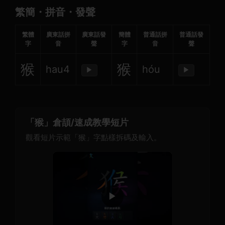
繁簡・拼音・發聲
繁體
廣東話拼
廣東話發
簡體
普通話拼
普通話發
字
音
聲
字
音
聲
猴
猴
hau4
hóu
▶
▶
「猴」倉頡/速成教學短片
觀看短片示範「猴」字點樣拆碼及輸入。
▶