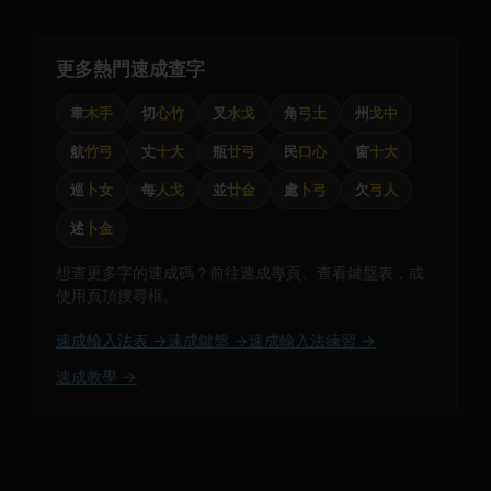
更多熱門速成查字
韋
木手
切
心竹
叉
水戈
角
弓土
州
戈中
航
竹弓
丈
十大
瓶
廿弓
民
口心
窗
十大
巡
卜女
每
人戈
並
廿金
處
卜弓
欠
弓人
述
卜金
想查更多字的速成碼？前往速成專頁、查看鍵盤表，或
使用頁頂搜尋框。
速成輸入法表 →
速成鍵盤 →
速成輸入法練習 →
速成教學 →