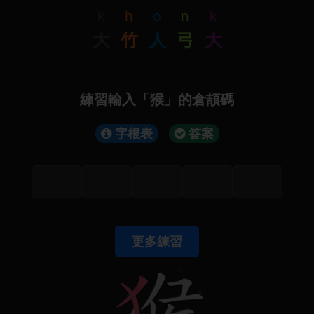
k
h
o
n
k
大
竹
人
弓
大
練習輸入「猴」的倉頡碼
字根表
答案
更多練習