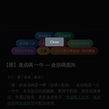
倉頡練習
速成練習
Close
倉頡輸入法
速成輸入法教學
倉頡教學課程
中文打字平台
工具
《中小學生學倉頡》限時優惠
【琊】速成碼 一中 — 倉頡碼查詢
首頁
琊 ( 速成 | 倉頡 )
「琊」的速成碼是
一中
（首碼+尾碼），倉頡碼是一土
一竹中。本頁提供拆碼圖解、繁簡字對照、拼音與廣東
話、普通話發音。更多速成查字、
速成輸入法表
、
速成
鍵盤
與
速成教學
可配合使用。