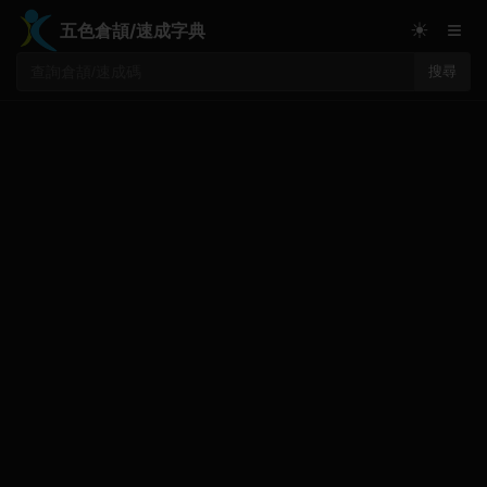
≡
☀
五色倉頡/速成字典
搜尋