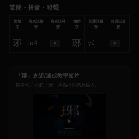
繁簡・拼音・發聲
繁體
廣東話拼
廣東話發
簡體
普通話拼
普通話發
字
音
聲
字
音
聲
琊
琊
je4
yá
▶
▶
「琊」倉頡/速成教學短片
觀看短片示範「琊」字點樣拆碼及輸入。
▶