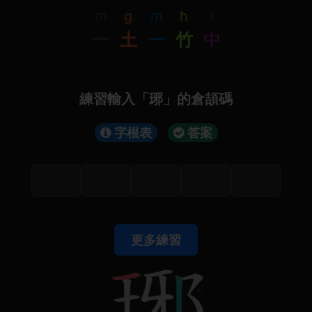
m
g
m
h
l
一
土
一
竹
中
練習輸入「琊」的倉頡碼
字根表
答案
更多練習