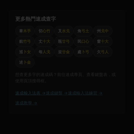
更多熱門速成查字
韋
木手
切
心竹
叉
水戈
角
弓土
州
戈中
航
竹弓
丈
十大
瓶
廿弓
民
口心
窗
十大
巡
卜女
每
人戈
並
廿金
處
卜弓
欠
弓人
述
卜金
想查更多字的速成碼？前往速成專頁、查看鍵盤表，或
使用頁頂搜尋框。
速成輸入法表 →
速成鍵盤 →
速成輸入法練習 →
速成教學 →