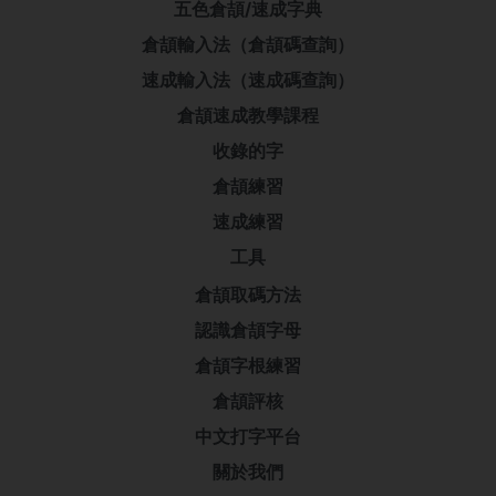
五色倉頡/速成字典
倉頡輸入法（倉頡碼查詢）
速成輸入法（速成碼查詢）
倉頡速成教學課程
收錄的字
倉頡練習
速成練習
工具
倉頡取碼方法
認識倉頡字母
倉頡字根練習
倉頡評核
中文打字平台
關於我們