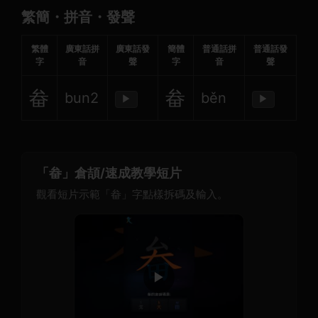
繁簡・拼音・發聲
繁體
廣東話拼
廣東話發
簡體
普通話拼
普通話發
字
音
聲
字
音
聲
畚
畚
bun2
běn
▶
▶
「畚」倉頡/速成教學短片
觀看短片示範「畚」字點樣拆碼及輸入。
▶