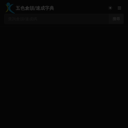
≡
☀
五色倉頡/速成字典
搜尋