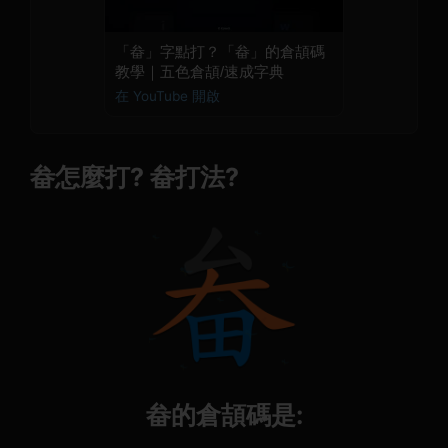
「畚」字點打？「畚」的倉頡碼
教學｜五色倉頡/速成字典
在 YouTube 開啟
畚怎麼打? 畚打法?
畚的倉頡碼是: