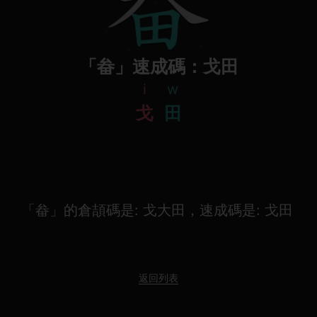
「畚」速成碼：戈田
i
w
戈
田
「畚」的倉頡碼是: 戈大田，速成碼是: 戈田
返回列表