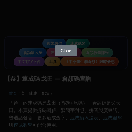
倉頡練習
速成練習
Close
倉頡輸入法
速成輸入法教學
倉頡教學課程
中文打字平台
工具
《中小學生學倉頡》限時優惠
【畚】速成碼 戈田 — 倉頡碼查詢
首頁
畚 ( 速成 | 倉頡 )
「畚」的速成碼是
戈田
（首碼+尾碼），倉頡碼是戈大
田。本頁提供拆碼圖解、繁簡字對照、拼音與廣東話、
普通話發音。更多速成查字、
速成輸入法表
、
速成鍵盤
與
速成教學
可配合使用。