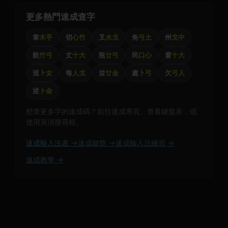
更多熱門速成查字
韋
木手
切
心竹
叉
水戈
角
弓土
州
戈中
航
竹弓
丈
十大
瓶
廿弓
民
口心
窗
十大
巡
卜女
每
人戈
並
廿金
處
卜弓
欠
弓人
述
卜金
想查更多字的速成碼？前往速成專頁、查看鍵盤表，或
使用頁頂搜尋框。
速成輸入法表 →
速成鍵盤 →
速成輸入法練習 →
速成教學 →