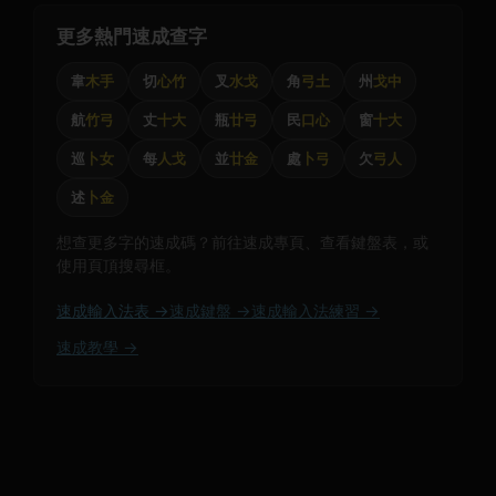
更多熱門速成查字
韋
木手
切
心竹
叉
水戈
角
弓土
州
戈中
航
竹弓
丈
十大
瓶
廿弓
民
口心
窗
十大
巡
卜女
每
人戈
並
廿金
處
卜弓
欠
弓人
述
卜金
想查更多字的速成碼？前往速成專頁、查看鍵盤表，或
使用頁頂搜尋框。
速成輸入法表 →
速成鍵盤 →
速成輸入法練習 →
速成教學 →