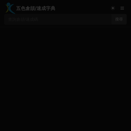
≡
☀
五色倉頡/速成字典
搜尋