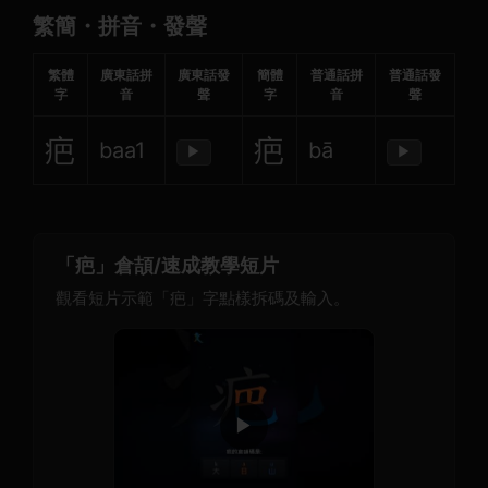
繁簡・拼音・發聲
繁體
廣東話拼
廣東話發
簡體
普通話拼
普通話發
字
音
聲
字
音
聲
疤
疤
baa1
bā
▶
▶
「疤」倉頡/速成教學短片
觀看短片示範「疤」字點樣拆碼及輸入。
▶