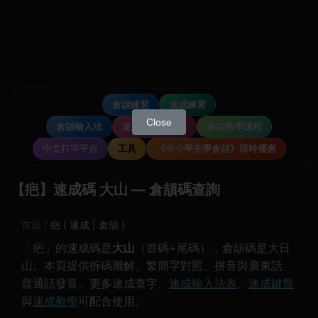
倉頡練習
速成練習
Close
倉頡輸入法
速成輸入法教學
倉頡教學課程
中文打字平台
工具
《中小學生學倉頡》限時優惠
【疤】速成碼 大山 — 倉頡碼查詢
首頁
疤 ( 速成 | 倉頡 )
「疤」的速成碼是
大山
（首碼+尾碼），倉頡碼是大日
山。本頁提供拆碼圖解、繁簡字對照、拼音與廣東話、
普通話發音。更多速成查字、
速成輸入法表
、
速成鍵盤
與
速成教學
可配合使用。