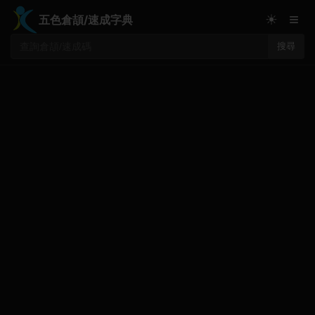
≡
☀
五色倉頡/速成字典
搜尋