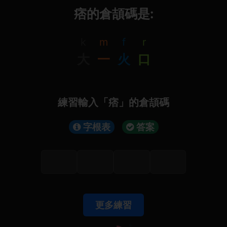
痞的倉頡碼是:
k
m
f
r
大
一
火
口
練習輸入「痞」的倉頡碼
字根表
答案
更多練習