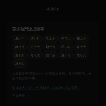
返回列表
更多熱門速成查字
韋
木手
切
心竹
叉
水戈
角
弓土
州
戈中
航
竹弓
丈
十大
瓶
廿弓
民
口心
窗
十大
巡
卜女
每
人戈
並
廿金
處
卜弓
欠
弓人
述
卜金
想查更多字的速成碼？前往速成專頁、查看鍵盤表，或
使用頁頂搜尋框。
速成輸入法表 →
速成鍵盤 →
速成輸入法練習 →
速成教學 →