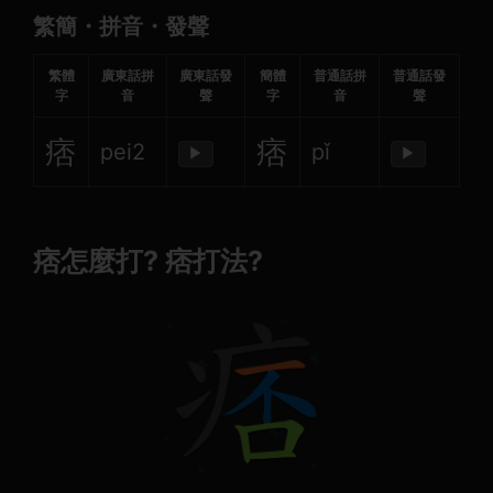
繁簡・拼音・發聲
繁體
廣東話拼
廣東話發
簡體
普通話拼
普通話發
字
音
聲
字
音
聲
痞
痞
pei2
pǐ
▶
▶
痞怎麼打? 痞打法?