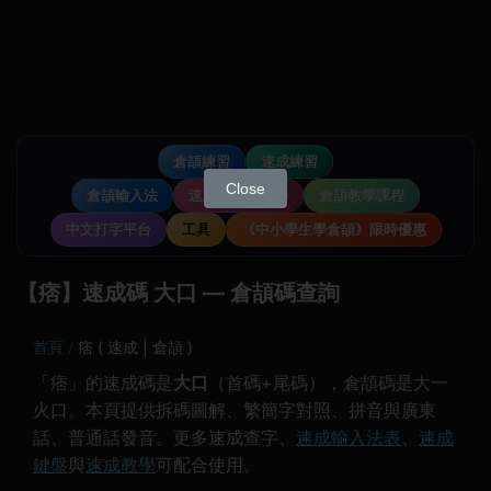
倉頡練習
速成練習
Close
倉頡輸入法
速成輸入法教學
倉頡教學課程
中文打字平台
工具
《中小學生學倉頡》限時優惠
【痞】速成碼 大口 — 倉頡碼查詢
首頁
痞 ( 速成 | 倉頡 )
「痞」的速成碼是
大口
（首碼+尾碼），倉頡碼是大一
火口。本頁提供拆碼圖解、繁簡字對照、拼音與廣東
話、普通話發音。更多速成查字、
速成輸入法表
、
速成
鍵盤
與
速成教學
可配合使用。