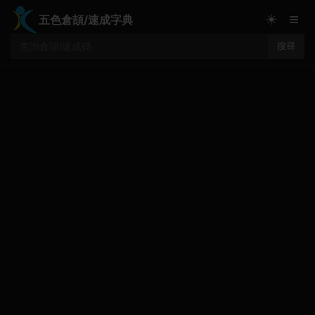
≡
☀
五色倉頡/速成字典
搜尋