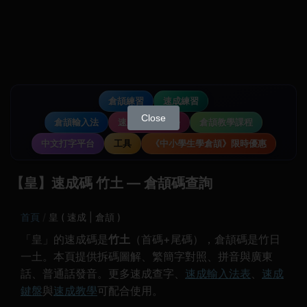
倉頡練習
速成練習
Close
倉頡輸入法
速成輸入法教學
倉頡教學課程
中文打字平台
工具
《中小學生學倉頡》限時優惠
【皇】速成碼 竹土 — 倉頡碼查詢
首頁
皇 ( 速成 | 倉頡 )
「皇」的速成碼是
竹土
（首碼+尾碼），倉頡碼是竹日
一土。本頁提供拆碼圖解、繁簡字對照、拼音與廣東
話、普通話發音。更多速成查字、
速成輸入法表
、
速成
鍵盤
與
速成教學
可配合使用。