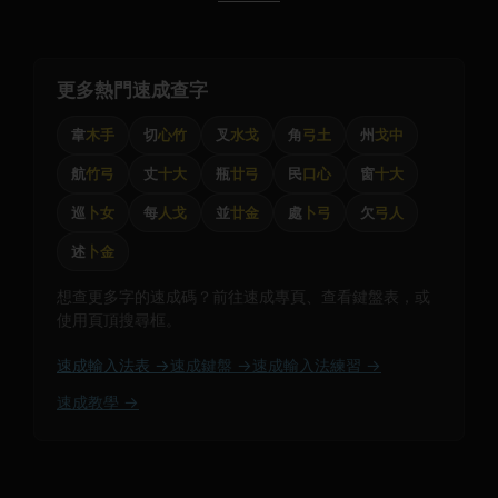
更多熱門速成查字
韋
木手
切
心竹
叉
水戈
角
弓土
州
戈中
航
竹弓
丈
十大
瓶
廿弓
民
口心
窗
十大
巡
卜女
每
人戈
並
廿金
處
卜弓
欠
弓人
述
卜金
想查更多字的速成碼？前往速成專頁、查看鍵盤表，或
使用頁頂搜尋框。
速成輸入法表 →
速成鍵盤 →
速成輸入法練習 →
速成教學 →