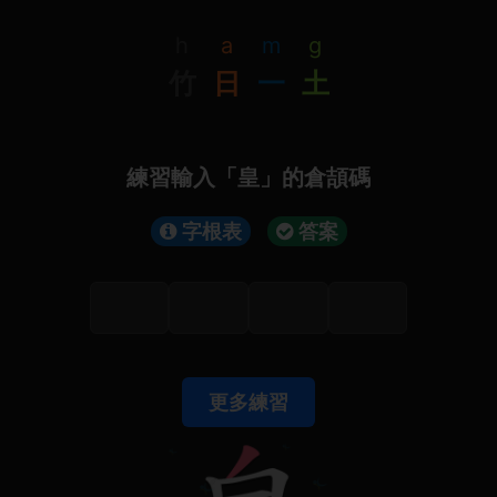
h
a
m
g
竹
日
一
土
練習輸入「皇」的倉頡碼
字根表
答案
更多練習