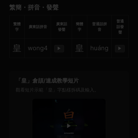
繁簡・拼音・發聲
普通
繁體
廣東話
簡體
普通話拼
廣東話拼音
話發
字
發聲
字
音
聲
皇
皇
wong4
huáng
▶
▶
「皇」倉頡/速成教學短片
觀看短片示範「皇」字點樣拆碼及輸入。
▶