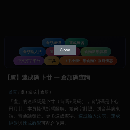
倉頡練習
速成練習
Close
倉頡輸入法
速成輸入法教學
倉頡教學課程
中文打字平台
工具
《中小學生學倉頡》限時優惠
【盧】速成碼 卜廿 — 倉頡碼查詢
首頁
盧 ( 速成 | 倉頡 )
「盧」的速成碼是
卜廿
（首碼+尾碼），倉頡碼是卜心
田月廿。本頁提供拆碼圖解、繁簡字對照、拼音與廣東
話、普通話發音。更多速成查字、
速成輸入法表
、
速成
鍵盤
與
速成教學
可配合使用。