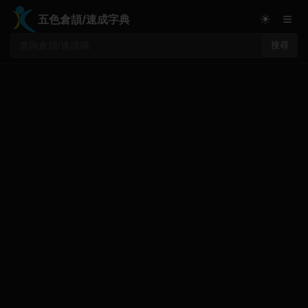
≡
☀
五色倉頡/速成字典
搜尋