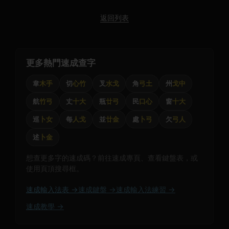
返回列表
更多熱門速成查字
韋
木手
切
心竹
叉
水戈
角
弓土
州
戈中
航
竹弓
丈
十大
瓶
廿弓
民
口心
窗
十大
巡
卜女
每
人戈
並
廿金
處
卜弓
欠
弓人
述
卜金
想查更多字的速成碼？前往速成專頁、查看鍵盤表，或
使用頁頂搜尋框。
速成輸入法表 →
速成鍵盤 →
速成輸入法練習 →
速成教學 →