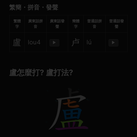
繁簡・拼音・發聲
繁體
廣東話拼
廣東話發
簡體
普通話拼
普通話發
字
音
聲
字
音
聲
盧
卢
lou4
lú
▶
▶
盧怎麼打? 盧打法?