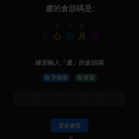
盧的倉頡碼是:
y
p
w
b
t
卜
心
田
月
廿
練習輸入「盧」的倉頡碼
字根表
答案
更多練習