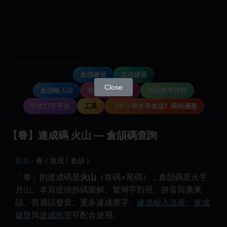
倉頡練習
速成練習
Close
倉頡輸入法
速成輸入法教學
倉頡教學課程
中文打字平台
工具
《中小學生學倉頡》限時優惠
【眷】速成碼 火山 — 倉頡碼查詢
首頁
眷 ( 速成 | 倉頡 )
「眷」的速成碼是
火山
（首碼+尾碼），倉頡碼是火手
月山。本頁提供拆碼圖解、繁簡字對照、拼音與廣東
話、普通話發音。更多速成查字、
速成輸入法表
、
速成
鍵盤
與
速成教學
可配合使用。