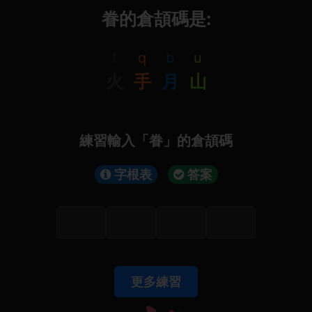
眷的倉頡碼是:
f
q
b
u
火
手
月
山
練習輸入「眷」的倉頡碼
字根表
答案
更多練習