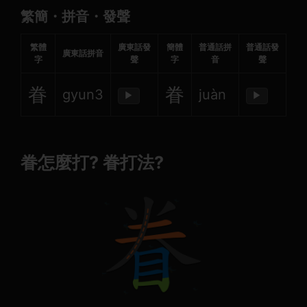
繁簡・拼音・發聲
繁體
廣東話發
簡體
普通話拼
普通話發
廣東話拼音
字
聲
字
音
聲
眷
眷
gyun3
juàn
▶
▶
眷怎麼打? 眷打法?