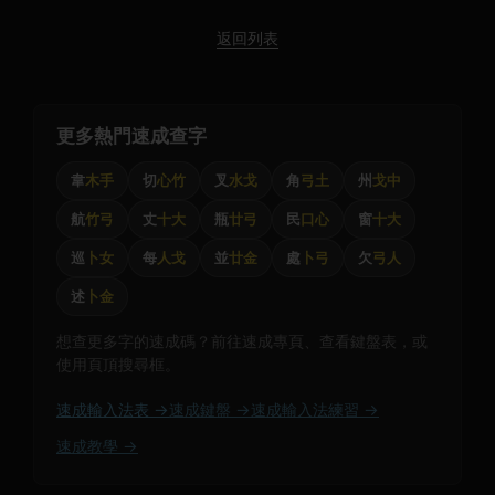
返回列表
更多熱門速成查字
韋
木手
切
心竹
叉
水戈
角
弓土
州
戈中
航
竹弓
丈
十大
瓶
廿弓
民
口心
窗
十大
巡
卜女
每
人戈
並
廿金
處
卜弓
欠
弓人
述
卜金
想查更多字的速成碼？前往速成專頁、查看鍵盤表，或
使用頁頂搜尋框。
速成輸入法表 →
速成鍵盤 →
速成輸入法練習 →
速成教學 →