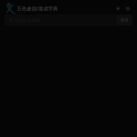
≡
☀
五色倉頡/速成字典
搜尋