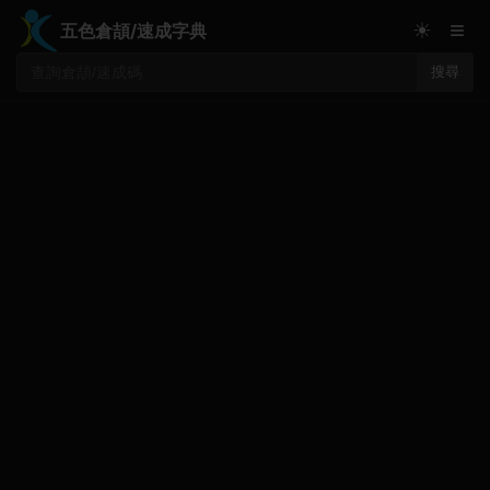
≡
☀
五色倉頡/速成字典
搜尋