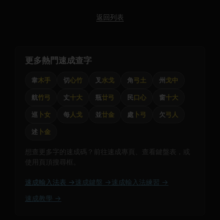
返回列表
更多熱門速成查字
韋
木手
切
心竹
叉
水戈
角
弓土
州
戈中
航
竹弓
丈
十大
瓶
廿弓
民
口心
窗
十大
巡
卜女
每
人戈
並
廿金
處
卜弓
欠
弓人
述
卜金
想查更多字的速成碼？前往速成專頁、查看鍵盤表，或
使用頁頂搜尋框。
速成輸入法表 →
速成鍵盤 →
速成輸入法練習 →
速成教學 →