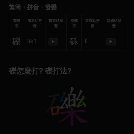
繁簡・拼音・發聲
繁體
廣東話拼
廣東話發
簡體
普通話拼
普通話發
字
音
聲
字
音
聲
礫
砾
lik1
lì
▶
▶
礫怎麼打? 礫打法?