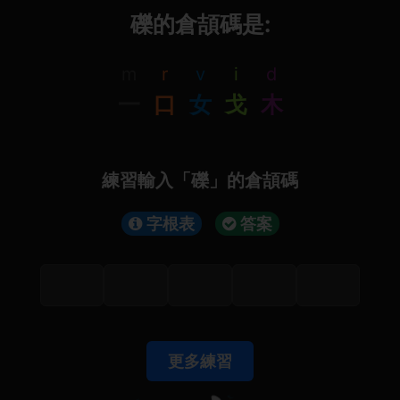
礫的倉頡碼是:
m
r
v
i
d
一
口
女
戈
木
練習輸入「礫」的倉頡碼
字根表
答案
更多練習