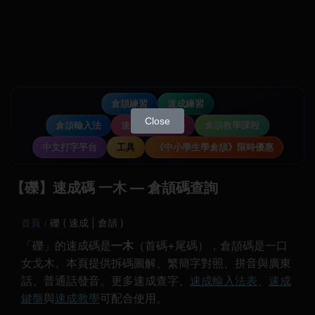
倉頡練習
速成練習
Close
倉頡輸入法
速成輸入法教學
倉頡教學課程
中文打字平台
工具
《中小學生學倉頡》限時優惠
【礫】速成碼 一木 — 倉頡碼查詢
首頁
礫 ( 速成 | 倉頡 )
「礫」的速成碼是
一木
（首碼+尾碼），倉頡碼是一口
女戈木。本頁提供拆碼圖解、繁簡字對照、拼音與廣東
話、普通話發音。更多速成查字、
速成輸入法表
、
速成
鍵盤
與
速成教學
可配合使用。