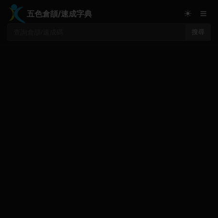
≡
☀
五色倉頡/速成字典
搜尋