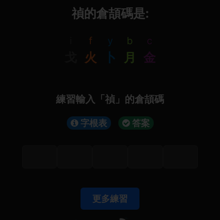
禎的倉頡碼是:
i
f
y
b
c
戈
火
卜
月
金
練習輸入「禎」的倉頡碼
字根表
答案
更多練習