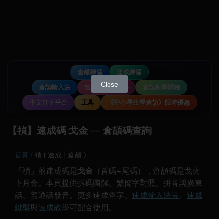
倉頡練習
速成練習
Close
倉頡輸入法
速成輸入法教學
倉頡教學課程
中文打字平台
工具
《中小學生學倉頡》限時優惠
【禎】速成碼 戈金 — 倉頡碼查詢
首頁
禎 ( 速成 | 倉頡 )
「禎」的速成碼是
戈金
（首碼+尾碼），倉頡碼是戈火
卜月金。本頁提供拆碼圖解、繁簡字對照、拼音與廣東
話、普通話發音。更多速成查字、
速成輸入法表
、
速成
鍵盤
與
速成教學
可配合使用。