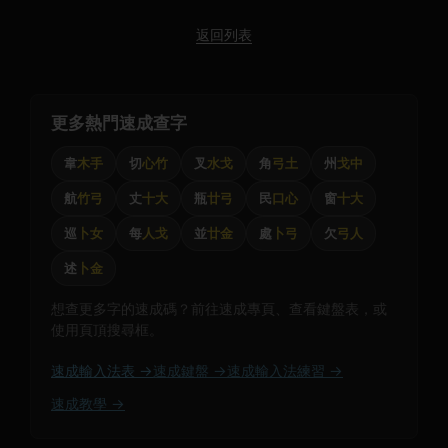
返回列表
更多熱門速成查字
韋
木手
切
心竹
叉
水戈
角
弓土
州
戈中
航
竹弓
丈
十大
瓶
廿弓
民
口心
窗
十大
巡
卜女
每
人戈
並
廿金
處
卜弓
欠
弓人
述
卜金
想查更多字的速成碼？前往速成專頁、查看鍵盤表，或
使用頁頂搜尋框。
速成輸入法表 →
速成鍵盤 →
速成輸入法練習 →
速成教學 →