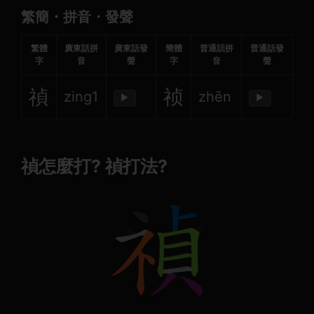
繁簡・拼音・發聲
繁體
廣東話拼
廣東話發
簡體
普通話拼
普通話發
字
音
聲
字
音
聲
禎
祯
zing1
zhēn
▶
▶
禎怎麼打? 禎打法?