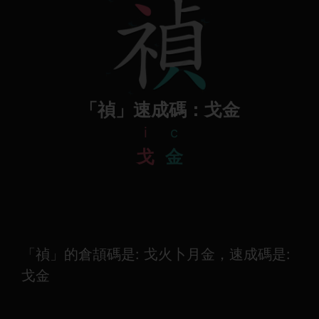
「禎」速成碼：戈金
i
c
戈
金
「禎」的倉頡碼是: 戈火卜月金，速成碼是:
戈金