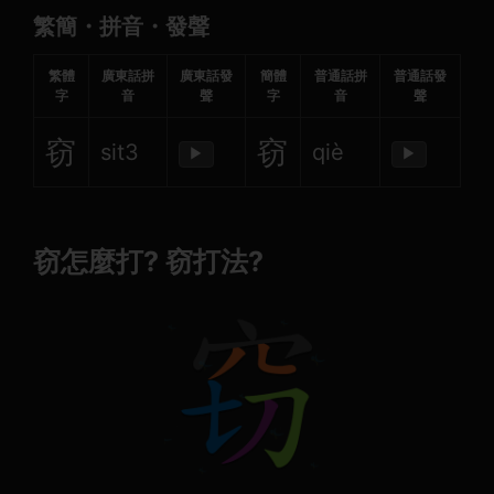
繁簡・拼音・發聲
繁體
廣東話拼
廣東話發
簡體
普通話拼
普通話發
字
音
聲
字
音
聲
窃
窃
sit3
qiè
▶
▶
窃怎麼打? 窃打法?