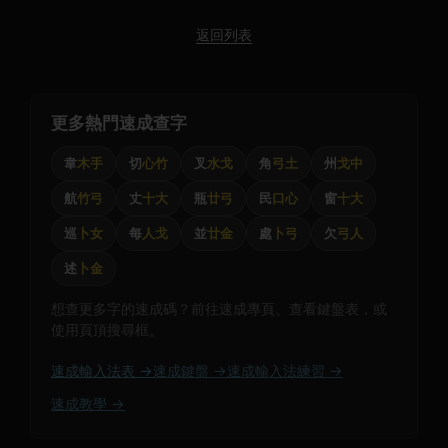
返回列表
更多熱門速成查字
韋
木手
切
心竹
叉
水戈
角
弓土
州
戈中
航
竹弓
丈
十大
瓶
廿弓
民
口心
窗
十大
巡
卜女
每
人戈
並
廿金
處
卜弓
欠
弓人
述
卜金
想查更多字的速成碼？前往速成專頁、查看鍵盤表，或
使用頁頂搜尋框。
速成輸入法表 →
速成鍵盤 →
速成輸入法練習 →
速成教學 →