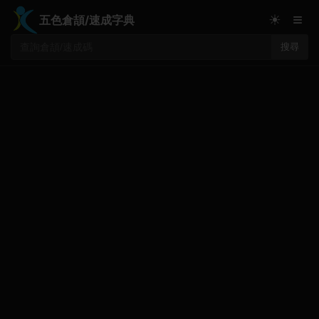
≡
☀
五色倉頡/速成字典
搜尋