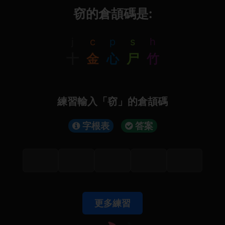
窃的倉頡碼是:
j
c
p
s
h
十
金
心
尸
竹
練習輸入「窃」的倉頡碼
字根表
答案
更多練習