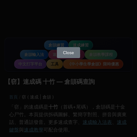
倉頡練習
速成練習
Close
倉頡輸入法
速成輸入法教學
倉頡教學課程
中文打字平台
工具
《中小學生學倉頡》限時優惠
【窃】速成碼 十竹 — 倉頡碼查詢
首頁
窃 ( 速成 | 倉頡 )
「窃」的速成碼是
十竹
（首碼+尾碼），倉頡碼是十金
心尸竹。本頁提供拆碼圖解、繁簡字對照、拼音與廣東
話、普通話發音。更多速成查字、
速成輸入法表
、
速成
鍵盤
與
速成教學
可配合使用。