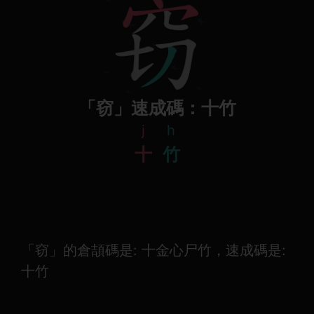
「窃」速成碼：十竹
j
h
十
竹
「窃」的倉頡碼是: 十金心尸竹，速成碼是:
十竹