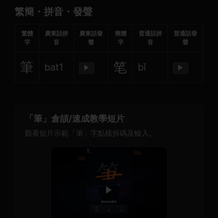
繁簡・拼音・發聲
繁體
廣東話拼
廣東話發
簡體
普通話拼
普通話發
字
音
聲
字
音
聲
筆
笔
bat1
bǐ
▶
▶
「筆」倉頡/速成教學短片
觀看短片示範「筆」字點樣拆碼及輸入。
▶