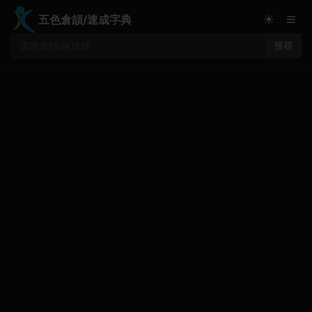
≡
☀
五色倉頡/速成字典
搜尋