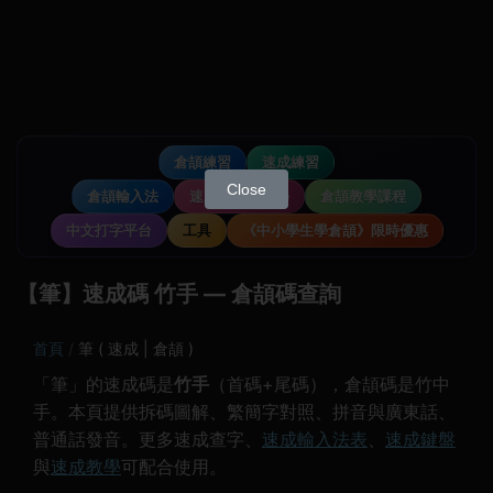
倉頡練習
速成練習
Close
倉頡輸入法
速成輸入法教學
倉頡教學課程
中文打字平台
工具
《中小學生學倉頡》限時優惠
【筆】速成碼 竹手 — 倉頡碼查詢
首頁
筆 ( 速成 | 倉頡 )
「筆」的速成碼是
竹手
（首碼+尾碼），倉頡碼是竹中
手。本頁提供拆碼圖解、繁簡字對照、拼音與廣東話、
普通話發音。更多速成查字、
速成輸入法表
、
速成鍵盤
與
速成教學
可配合使用。