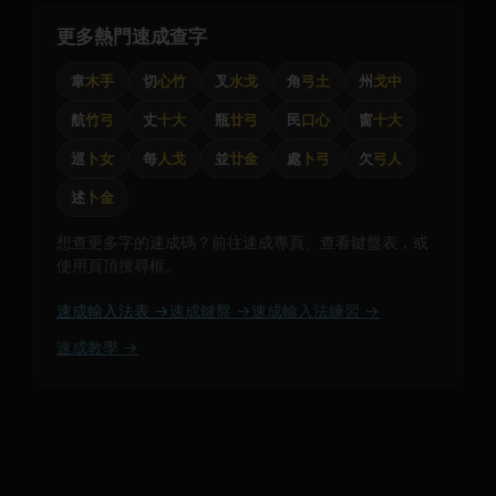
更多熱門速成查字
韋
木手
切
心竹
叉
水戈
角
弓土
州
戈中
航
竹弓
丈
十大
瓶
廿弓
民
口心
窗
十大
巡
卜女
每
人戈
並
廿金
處
卜弓
欠
弓人
述
卜金
想查更多字的速成碼？前往速成專頁、查看鍵盤表，或
使用頁頂搜尋框。
速成輸入法表 →
速成鍵盤 →
速成輸入法練習 →
速成教學 →