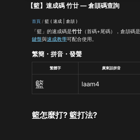
【籃】速成碼 竹廿 — 倉頡碼查詢
首頁
籃 ( 速成 | 倉頡 )
「籃」的速成碼是
竹廿
（首碼+尾碼），倉頡碼
鍵盤
與
速成教學
可配合使用。
繁簡・拼音・發聲
繁體字
廣東話拼音
籃
laam4
籃怎麼打? 籃打法?