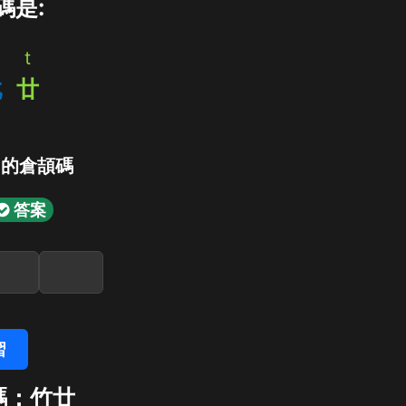
碼是:
t
戈
廿
」的倉頡碼
答案
習
碼：竹廿