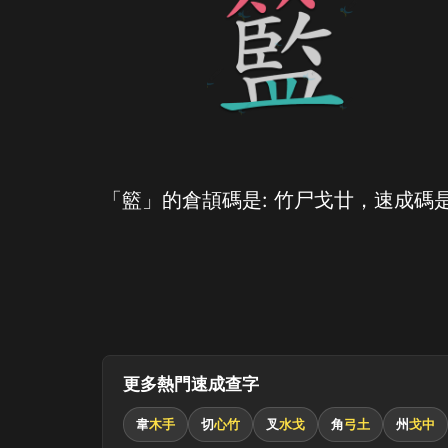
「籃」的倉頡碼是: 竹尸戈廿，速成碼是
更多熱門速成查字
韋
木手
切
心竹
叉
水戈
角
弓土
州
戈中