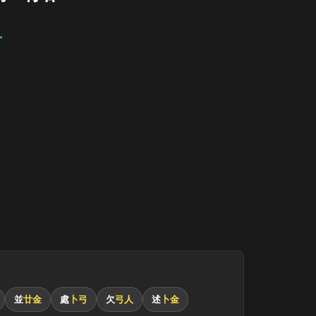
廿
並
廿金
處
卜弓
欠
弓人
述
卜金