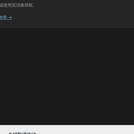
或使用頁頂搜尋框。
教學 →