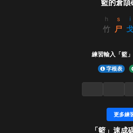
籃的倉頡
h
s
i
竹
尸
練習輸入「籃
字根表
更多練
「籃」速成