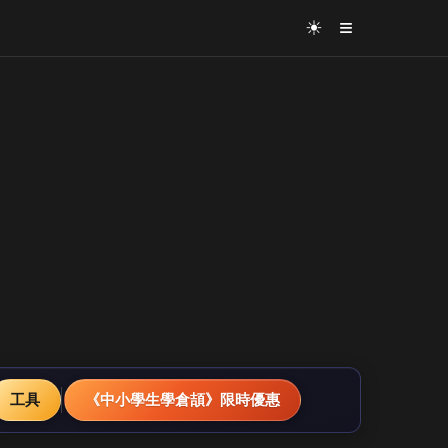
≡
☀
工具
《中小學生學倉頡》限時優惠