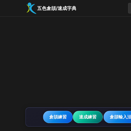
五色倉頡/速成字典
倉頡練習
速成練習
倉頡輸入