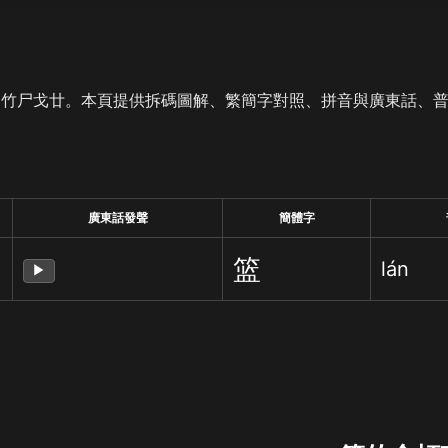
是竹尸戈廿。本頁提供拆碼圖解、繁簡字對照、拼音與廣東話、
廣東話發聲
簡體字
篮
lán
▶