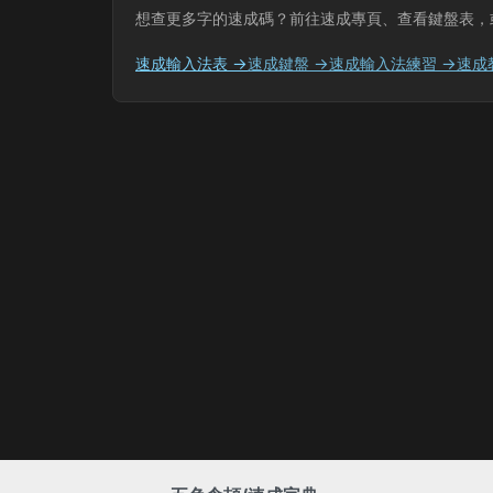
想查更多字的速成碼？前往速成專頁、查看鍵盤表，
速成輸入法表 →
速成鍵盤 →
速成輸入法練習 →
速成