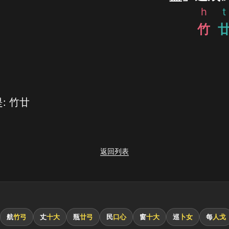
h
t
竹
: 竹廿
返回列表
航
竹弓
丈
十大
瓶
廿弓
民
口心
窗
十大
巡
卜女
每
人戈