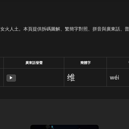
是女火人土。本頁提供拆碼圖解、繁簡字對照、拼音與廣東話、
廣東話發聲
簡體字
维
wéi
▶