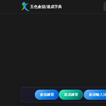
五色倉頡/速成字典
倉頡練習
速成練習
倉頡輸入