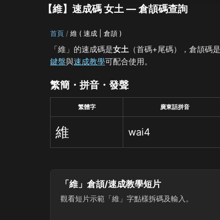
【維】速成碼 女土 — 倉頡碼查詢
首頁
維 ( 速成 | 倉頡 )
「維」的速成碼是
女土
（首碼+尾碼），倉頡碼
鍵盤
與
速成教學
可配合使用。
繁簡・拼音・發聲
繁體字
廣東話拼音
維
wai4
「維」倉頡/速成教學短片
觀看短片示範「維」字點樣拆碼及輸入。