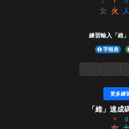
v
f
o
女
火
練習輸入「維
字根表
更多練
「維」速成
v
g
女