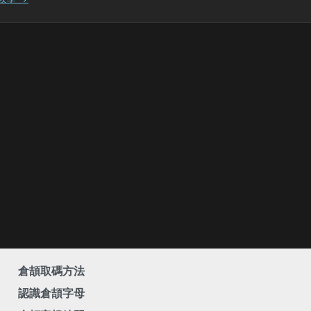
倉頡取碼方法
認識倉頡字母