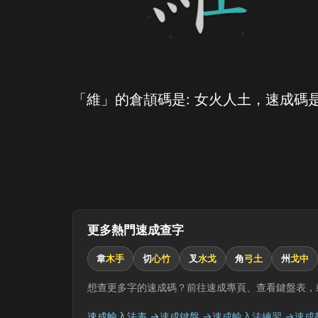
「維」的倉頡碼是: 女火人土，速成碼是
更多熱門速成查字
韋
木手
切
心竹
叉
水戈
角
弓土
州
戈中
想查更多字的速成碼？前往速成專頁、查看鍵盤表，
速成輸入法表 →
速成鍵盤 →
速成輸入法練習 →
速成