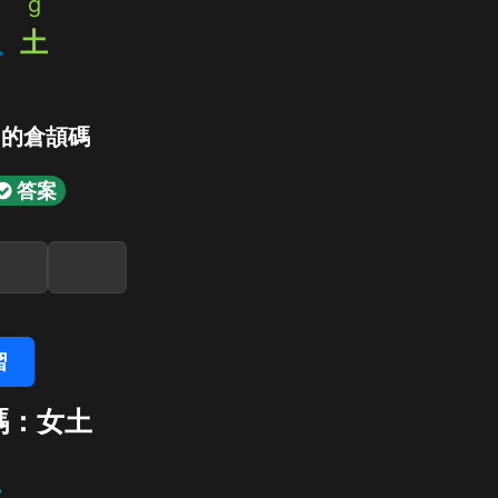
g
人
土
」的倉頡碼
答案
習
碼：女土
土