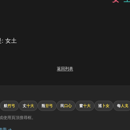
: 女土
返回列表
航
竹弓
丈
十大
瓶
廿弓
民
口心
窗
十大
巡
卜女
每
人戈
或使用頁頂搜尋框。
教學 →