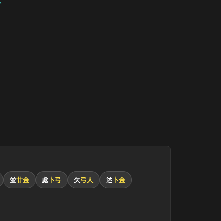
並
廿金
處
卜弓
欠
弓人
述
卜金