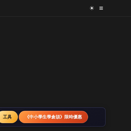
≡
☀
工具
《中小學生學倉頡》限時優惠