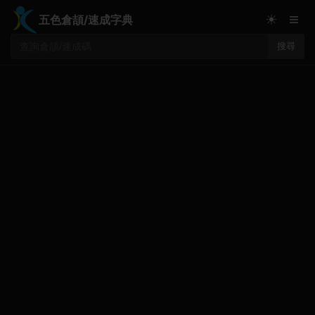
≡
☀
五色倉頡/速成字典
搜尋