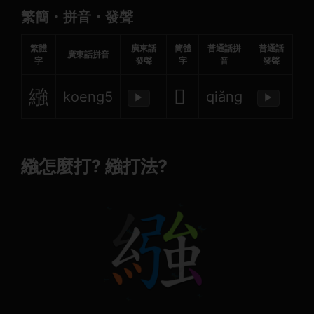
繁簡・拼音・發聲
繁體
廣東話
簡體
普通話拼
普通話
廣東話拼音
字
發聲
字
音
發聲
繈
𫄶
koeng5
qiǎng
▶
▶
繈怎麼打? 繈打法?