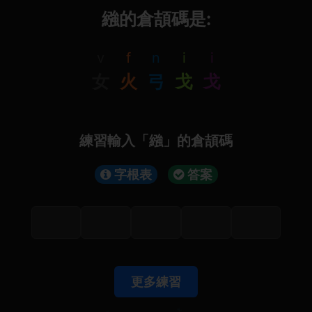
繈的倉頡碼是:
v
f
n
i
i
女
火
弓
戈
戈
練習輸入「繈」的倉頡碼
字根表
答案
更多練習