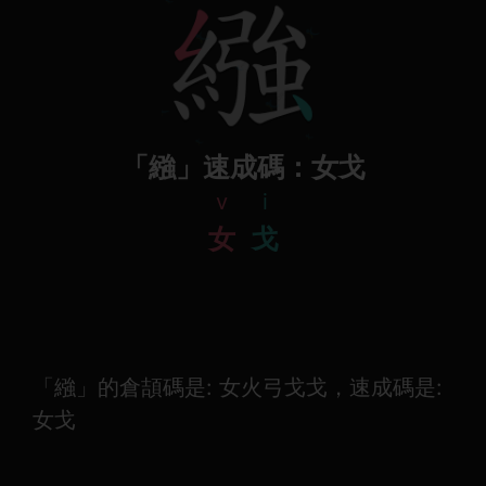
「繈」速成碼：女戈
v
i
女
戈
「繈」的倉頡碼是: 女火弓戈戈，速成碼是:
女戈