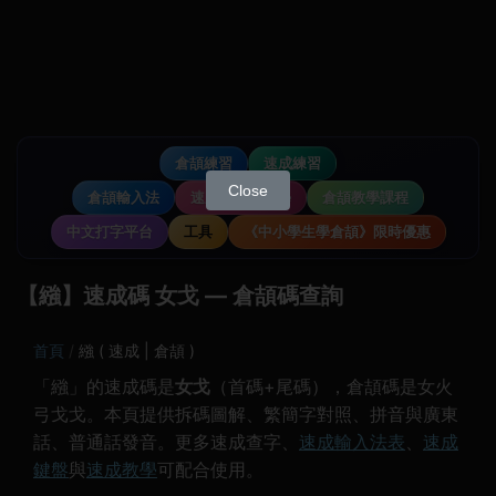
倉頡練習
速成練習
Close
倉頡輸入法
速成輸入法教學
倉頡教學課程
中文打字平台
工具
《中小學生學倉頡》限時優惠
【繈】速成碼 女戈 — 倉頡碼查詢
首頁
繈 ( 速成 | 倉頡 )
「繈」的速成碼是
女戈
（首碼+尾碼），倉頡碼是女火
弓戈戈。本頁提供拆碼圖解、繁簡字對照、拼音與廣東
話、普通話發音。更多速成查字、
速成輸入法表
、
速成
鍵盤
與
速成教學
可配合使用。