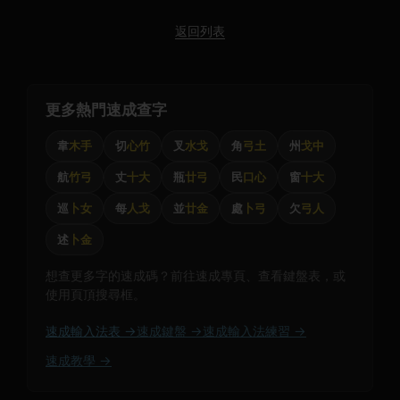
返回列表
更多熱門速成查字
韋
木手
切
心竹
叉
水戈
角
弓土
州
戈中
航
竹弓
丈
十大
瓶
廿弓
民
口心
窗
十大
巡
卜女
每
人戈
並
廿金
處
卜弓
欠
弓人
述
卜金
想查更多字的速成碼？前往速成專頁、查看鍵盤表，或
使用頁頂搜尋框。
速成輸入法表 →
速成鍵盤 →
速成輸入法練習 →
速成教學 →