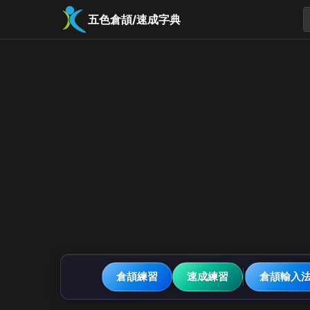
五色倉頡/速成字典
倉頡練習
速成練習
倉頡輸入