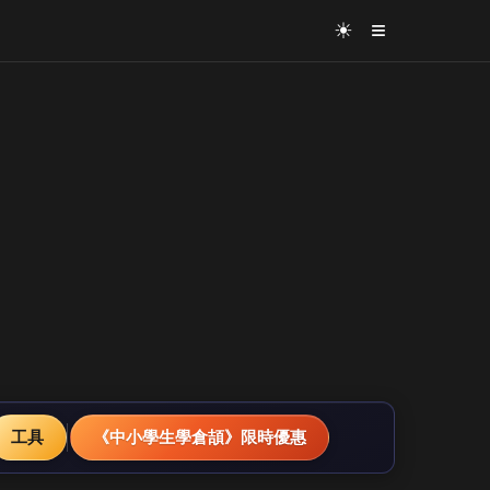
≡
☀
工具
《中小學生學倉頡》限時優惠