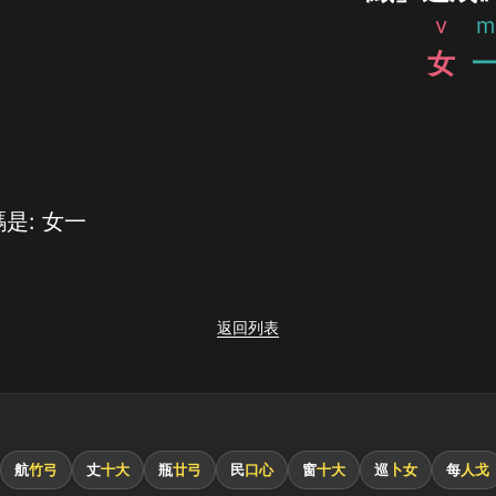
v
m
女
是: 女一
返回列表
航
竹弓
丈
十大
瓶
廿弓
民
口心
窗
十大
巡
卜女
每
人戈