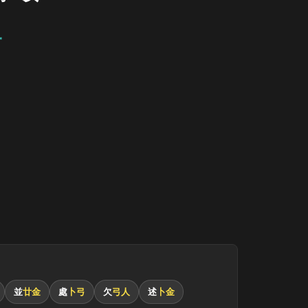
一
並
廿金
處
卜弓
欠
弓人
述
卜金