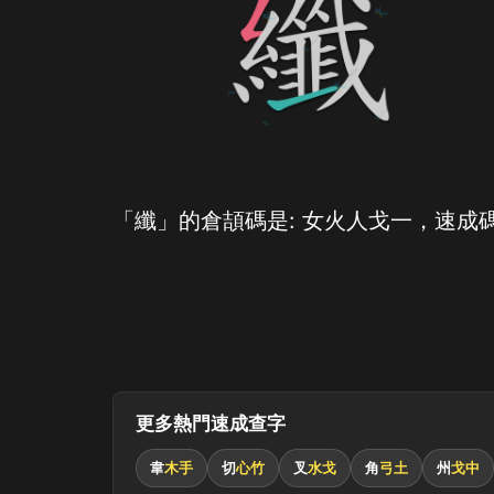
「纖」的倉頡碼是: 女火人戈一，速成碼
更多熱門速成查字
韋
木手
切
心竹
叉
水戈
角
弓土
州
戈中