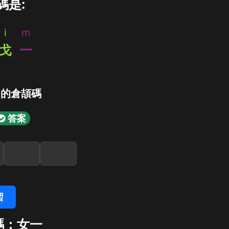
碼是:
i
m
戈
一
」的倉頡碼
答案
習
碼：女一