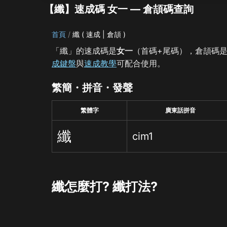
【纖】速成碼 女一 — 倉頡碼查詢
首頁
纖 ( 速成 | 倉頡 )
「纖」的速成碼是
女一
（首碼+尾碼），倉頡碼
成鍵盤
與
速成教學
可配合使用。
繁簡・拼音・發聲
繁體字
廣東話拼音
纖
cim1
纖怎麼打? 纖打法?