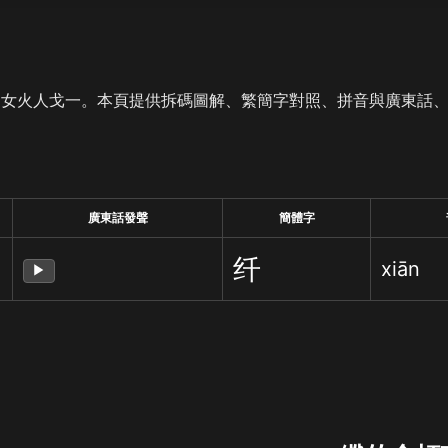
是女火人戈一。本頁提供拆碼圖解、繁簡字對照、拼音與廣東話
廣東話發聲
簡體字
纤
xiān
▶