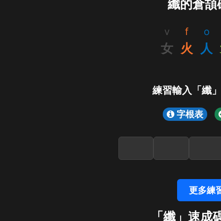
纖的倉頡
v
f
o
女
火
人
練習輸入「纖
字根表
更多練
「纖」速成