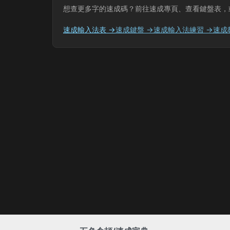
想查更多字的速成碼？前往速成專頁、查看鍵盤表，
速成輸入法表 →
速成鍵盤 →
速成輸入法練習 →
速成