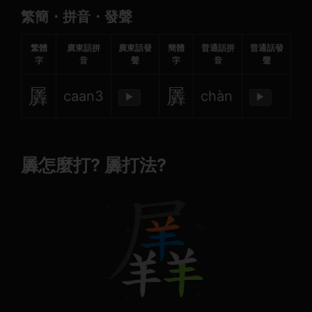
繁簡・拼音・發聲
繁體
廣東話拼
廣東話發
簡體
普通話拼
普通話發
字
音
聲
字
音
聲
羼
羼
caan3
chàn
▶
▶
羼怎麼打? 羼打法?