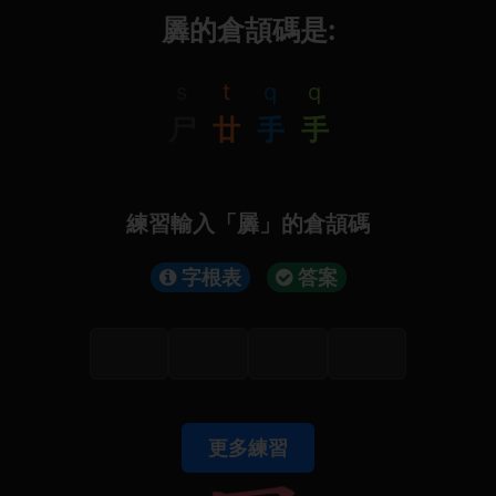
羼的倉頡碼是:
s
t
q
q
尸
廿
手
手
練習輸入「羼」的倉頡碼
字根表
答案
更多練習