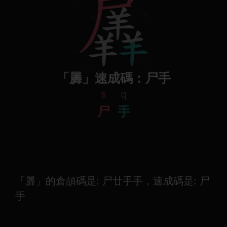
「羼」速成碼：尸手
s
q
尸
手
「羼」的倉頡碼是: 尸廿手手，速成碼是: 尸
手