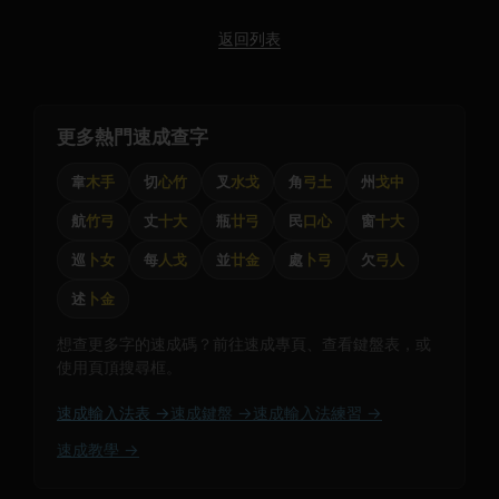
返回列表
更多熱門速成查字
韋
木手
切
心竹
叉
水戈
角
弓土
州
戈中
航
竹弓
丈
十大
瓶
廿弓
民
口心
窗
十大
巡
卜女
每
人戈
並
廿金
處
卜弓
欠
弓人
述
卜金
想查更多字的速成碼？前往速成專頁、查看鍵盤表，或
使用頁頂搜尋框。
速成輸入法表 →
速成鍵盤 →
速成輸入法練習 →
速成教學 →