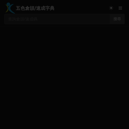
≡
☀
五色倉頡/速成字典
搜尋