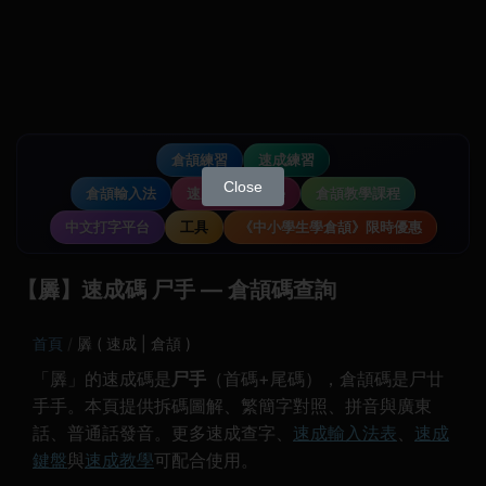
倉頡練習
速成練習
Close
倉頡輸入法
速成輸入法教學
倉頡教學課程
中文打字平台
工具
《中小學生學倉頡》限時優惠
【羼】速成碼 尸手 — 倉頡碼查詢
首頁
羼 ( 速成 | 倉頡 )
「羼」的速成碼是
尸手
（首碼+尾碼），倉頡碼是尸廿
手手。本頁提供拆碼圖解、繁簡字對照、拼音與廣東
話、普通話發音。更多速成查字、
速成輸入法表
、
速成
鍵盤
與
速成教學
可配合使用。