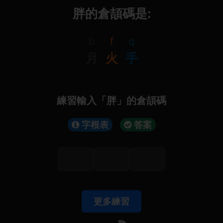
胖的倉頡碼是:
b
f
q
月
火
手
練習輸入「胖」的倉頡碼
字根表
答案
更多練習