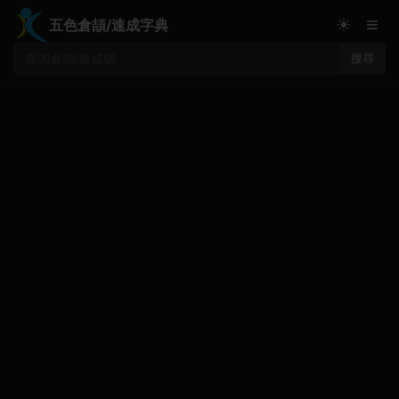
≡
☀
五色倉頡/速成字典
搜尋