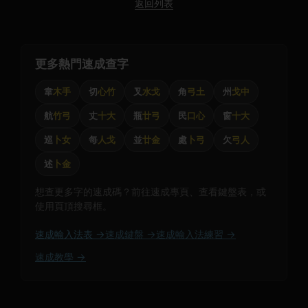
返回列表
更多熱門速成查字
韋
木手
切
心竹
叉
水戈
角
弓土
州
戈中
航
竹弓
丈
十大
瓶
廿弓
民
口心
窗
十大
巡
卜女
每
人戈
並
廿金
處
卜弓
欠
弓人
述
卜金
想查更多字的速成碼？前往速成專頁、查看鍵盤表，或
使用頁頂搜尋框。
速成輸入法表 →
速成鍵盤 →
速成輸入法練習 →
速成教學 →