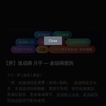
倉頡練習
速成練習
Close
倉頡輸入法
速成輸入法教學
倉頡教學課程
中文打字平台
工具
《中小學生學倉頡》限時優惠
【胖】速成碼 月手 — 倉頡碼查詢
首頁
胖 ( 速成 | 倉頡 )
「胖」的速成碼是
月手
（首碼+尾碼），倉頡碼是月火
手。本頁提供拆碼圖解、繁簡字對照、拼音與廣東話、
普通話發音。更多速成查字、
速成輸入法表
、
速成鍵盤
與
速成教學
可配合使用。