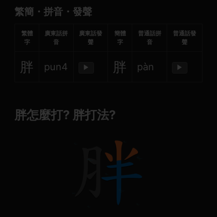
繁簡・拼音・發聲
繁體
廣東話拼
廣東話發
簡體
普通話拼
普通話發
字
音
聲
字
音
聲
胖
胖
pun4
pàn
▶
▶
胖怎麼打? 胖打法?