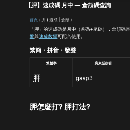
【胛】速成碼 月中 — 倉頡碼查詢
首頁
胛 ( 速成 | 倉頡 )
「胛」的速成碼是
月中
（首碼+尾碼），倉頡碼
盤
與
速成教學
可配合使用。
繁簡・拼音・發聲
繁體字
廣東話拼音
胛
gaap3
胛怎麼打? 胛打法?