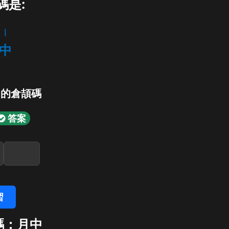
碼是:
l
中
」的倉頡碼
答案
習
碼：月中