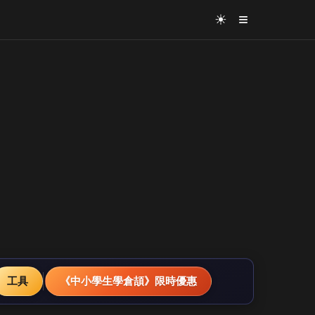
≡
☀
工具
《中小學生學倉頡》限時優惠