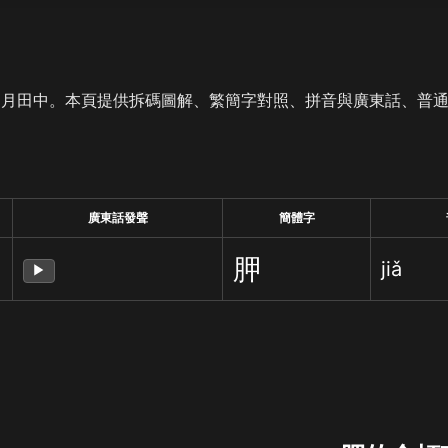
是月田中。本頁提供拆碼圖解、繁簡字對照、拼音與廣東話、普
廣東話發聲
簡體字
胛
jiǎ
▶