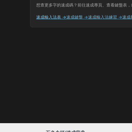
想查更多字的速成碼？前往速成專頁、查看鍵盤表，
速成輸入法表 →
速成鍵盤 →
速成輸入法練習 →
速成