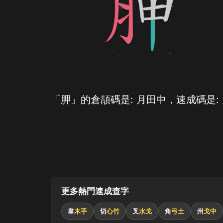
「胛」的倉頡碼是: 月田中，速成碼是:
更多熱門速成查字
韋
木手
切
心竹
叉
水戈
角
弓土
州
戈中