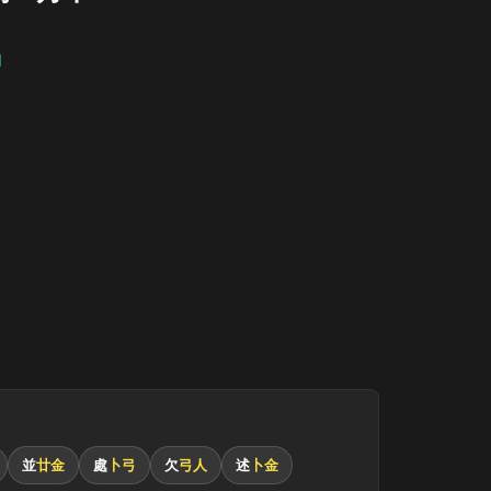
中
並
廿金
處
卜弓
欠
弓人
述
卜金