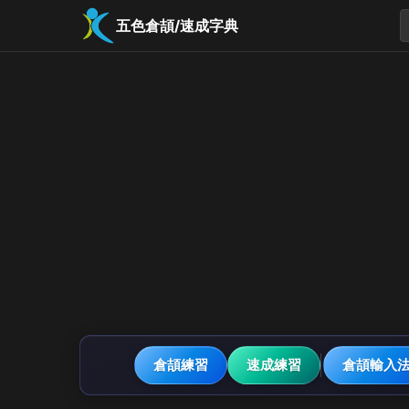
五色倉頡/速成字典
倉頡練習
速成練習
倉頡輸入