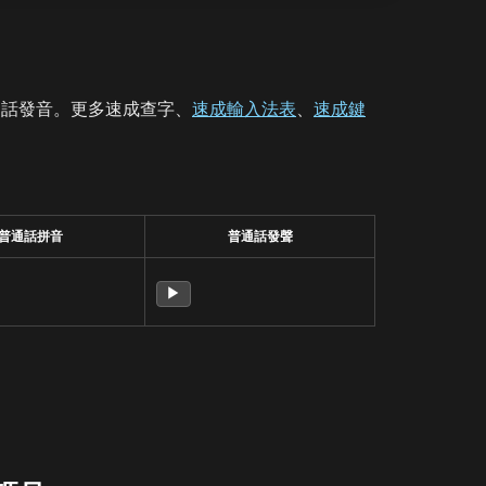
通話發音。更多速成查字、
速成輸入法表
、
速成鍵
普通話拼音
普通話發聲
▶