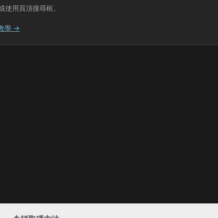
或使用頁頂搜尋框。
教學 →