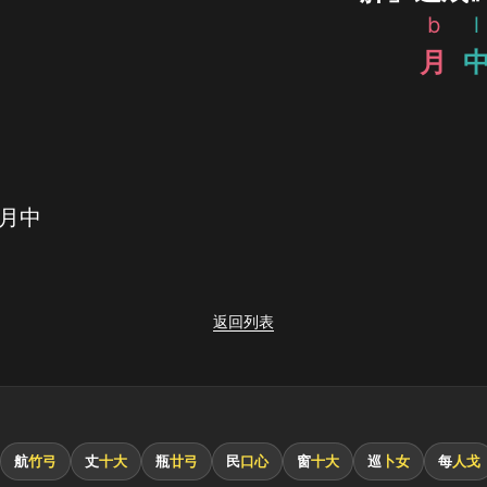
b
l
月
 月中
返回列表
航
竹弓
丈
十大
瓶
廿弓
民
口心
窗
十大
巡
卜女
每
人戈