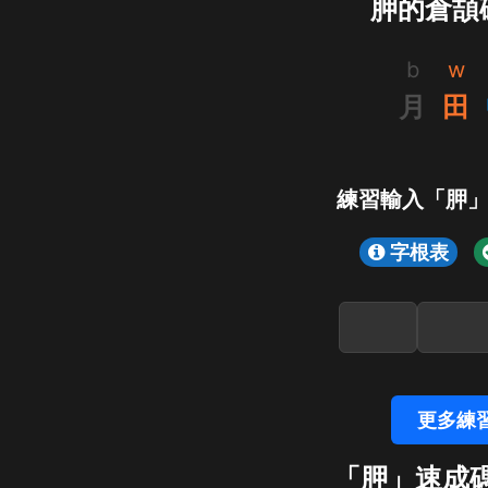
胛的倉頡
b
w
月
田
練習輸入「胛
字根表
更多練
「胛」速成