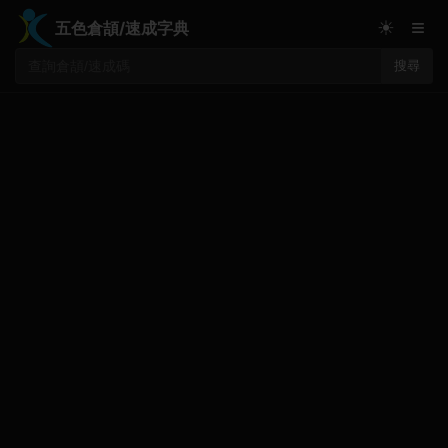
≡
☀
五色倉頡/速成字典
搜尋