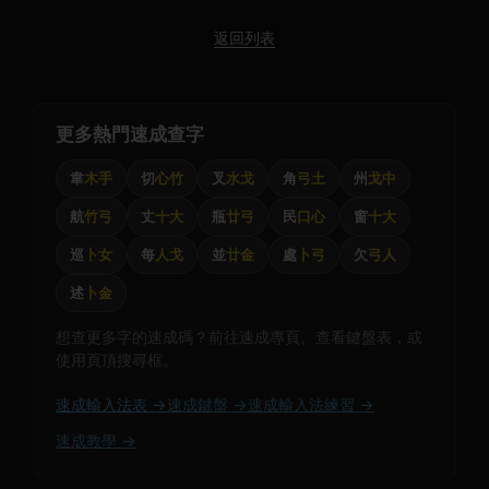
返回列表
更多熱門速成查字
韋
木手
切
心竹
叉
水戈
角
弓土
州
戈中
航
竹弓
丈
十大
瓶
廿弓
民
口心
窗
十大
巡
卜女
每
人戈
並
廿金
處
卜弓
欠
弓人
述
卜金
想查更多字的速成碼？前往速成專頁、查看鍵盤表，或
使用頁頂搜尋框。
速成輸入法表 →
速成鍵盤 →
速成輸入法練習 →
速成教學 →