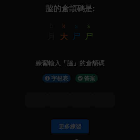
脇的倉頡碼是:
b
k
s
s
月
大
尸
尸
練習輸入「脇」的倉頡碼
字根表
答案
更多練習