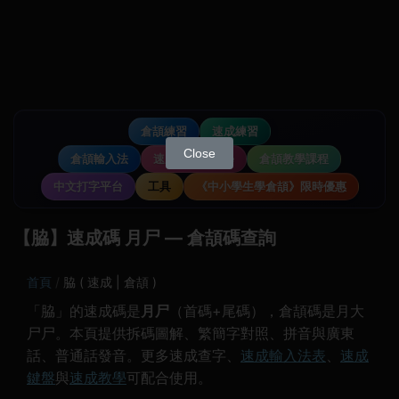
倉頡練習
速成練習
Close
倉頡輸入法
速成輸入法教學
倉頡教學課程
中文打字平台
工具
《中小學生學倉頡》限時優惠
【脇】速成碼 月尸 — 倉頡碼查詢
首頁
脇 ( 速成 | 倉頡 )
「脇」的速成碼是
月尸
（首碼+尾碼），倉頡碼是月大
尸尸。本頁提供拆碼圖解、繁簡字對照、拼音與廣東
話、普通話發音。更多速成查字、
速成輸入法表
、
速成
鍵盤
與
速成教學
可配合使用。