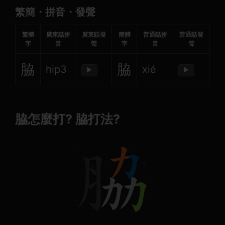
繁簡・拼音・發聲
繁體
廣東話拼
廣東話發
簡體
普通話拼
普通話發
字
音
聲
字
音
聲
脇
脇
hip3
xié
▶
▶
脇怎麼打? 脇打法?