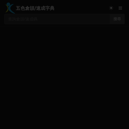
≡
☀
五色倉頡/速成字典
搜尋