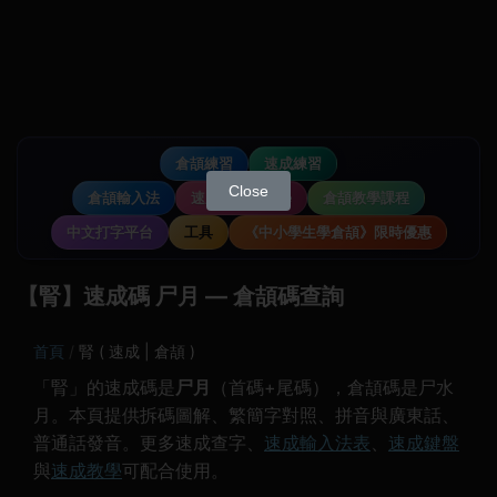
倉頡練習
速成練習
Close
倉頡輸入法
速成輸入法教學
倉頡教學課程
中文打字平台
工具
《中小學生學倉頡》限時優惠
【腎】速成碼 尸月 — 倉頡碼查詢
首頁
腎 ( 速成 | 倉頡 )
「腎」的速成碼是
尸月
（首碼+尾碼），倉頡碼是尸水
月。本頁提供拆碼圖解、繁簡字對照、拼音與廣東話、
普通話發音。更多速成查字、
速成輸入法表
、
速成鍵盤
與
速成教學
可配合使用。