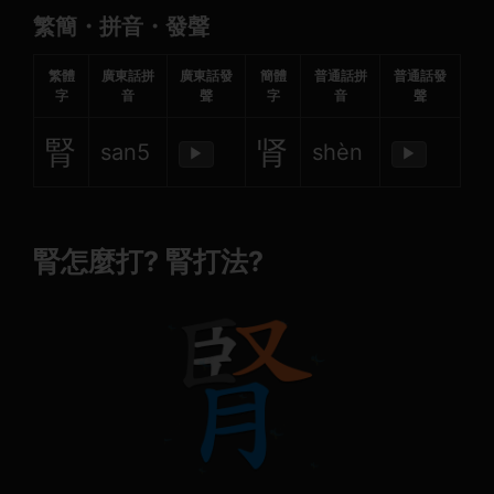
繁簡・拼音・發聲
繁體
廣東話拼
廣東話發
簡體
普通話拼
普通話發
字
音
聲
字
音
聲
腎
肾
san5
shèn
▶
▶
腎怎麼打? 腎打法?