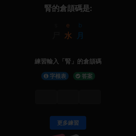
腎的倉頡碼是:
s
e
b
尸
水
月
練習輸入「腎」的倉頡碼
字根表
答案
更多練習