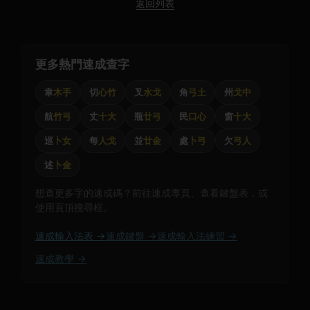
返回列表
更多熱門速成查字
韋
木手
切
心竹
叉
水戈
角
弓土
州
戈中
航
竹弓
丈
十大
瓶
廿弓
民
口心
窗
十大
巡
卜女
每
人戈
並
廿金
處
卜弓
欠
弓人
述
卜金
想查更多字的速成碼？前往速成專頁、查看鍵盤表，或
使用頁頂搜尋框。
速成輸入法表 →
速成鍵盤 →
速成輸入法練習 →
速成教學 →