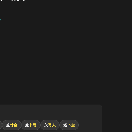
人
並
廿金
處
卜弓
欠
弓人
述
卜金