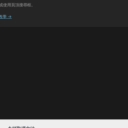
或使用頁頂搜尋框。
教學 →