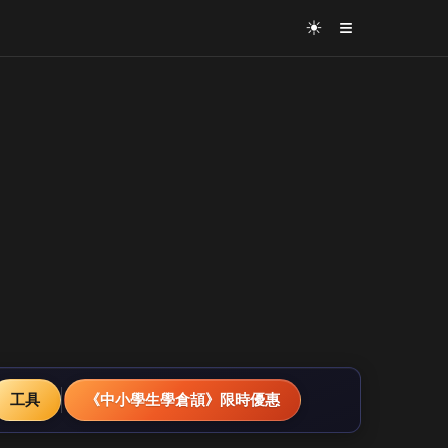
≡
☀
工具
《中小學生學倉頡》限時優惠