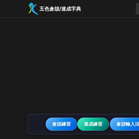
五色倉頡/速成字典
倉頡練習
速成練習
倉頡輸入