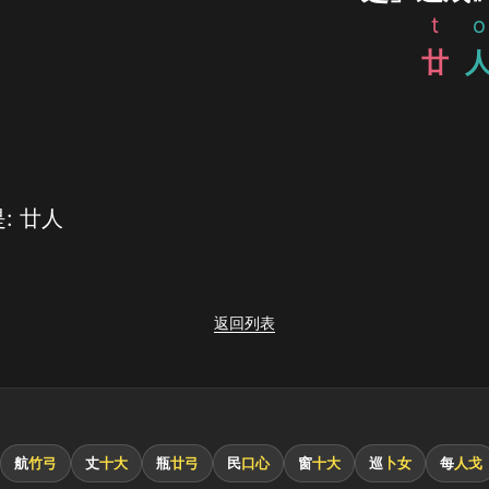
t
o
廿
: 廿人
返回列表
航
竹弓
丈
十大
瓶
廿弓
民
口心
窗
十大
巡
卜女
每
人戈