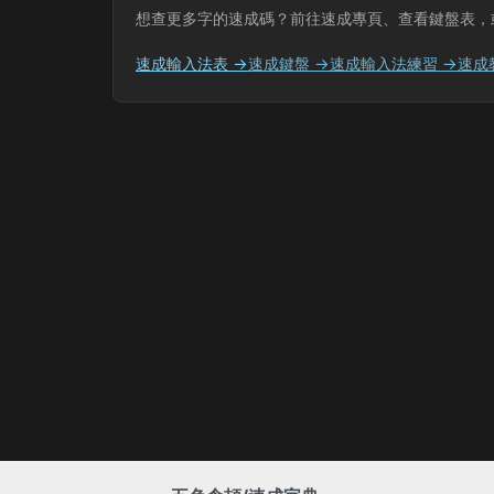
想查更多字的速成碼？前往速成專頁、查看鍵盤表，
速成輸入法表 →
速成鍵盤 →
速成輸入法練習 →
速成