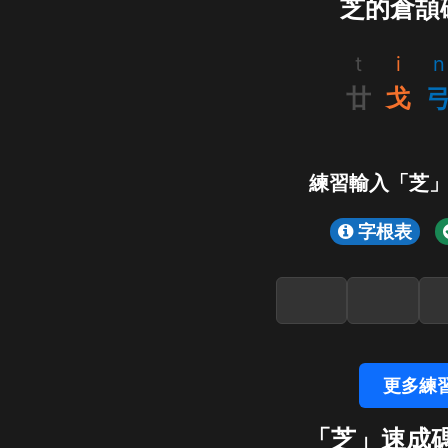
芝的倉頡
t
i
n
廿
戈
練習輸入「芝
字根表
更多練
「芝」速成