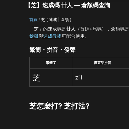
【芝】速成碼 廿人 — 倉頡碼查詢
首頁
芝 ( 速成 | 倉頡 )
「芝」的速成碼是
廿人
（首碼+尾碼），倉頡碼
鍵盤
與
速成教學
可配合使用。
繁簡・拼音・發聲
繁體字
廣東話拼音
芝
zi1
芝怎麼打? 芝打法?