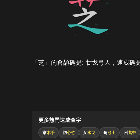
「芝」的倉頡碼是: 廿戈弓人，速成碼是
更多熱門速成查字
韋
木手
切
心竹
叉
水戈
角
弓土
州
戈中