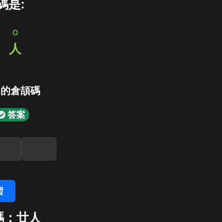
碼是:
o
弓
人
」的倉頡碼
答案
習
碼：廿人