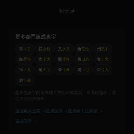
返回列表
更多熱門速成查字
韋
木手
切
心竹
叉
水戈
角
弓土
州
戈中
航
竹弓
丈
十大
瓶
廿弓
民
口心
窗
十大
巡
卜女
每
人戈
並
廿金
處
卜弓
欠
弓人
述
卜金
想查更多字的速成碼？前往速成專頁、查看鍵盤表，或
使用頁頂搜尋框。
速成輸入法表 →
速成鍵盤 →
速成輸入法練習 →
速成教學 →