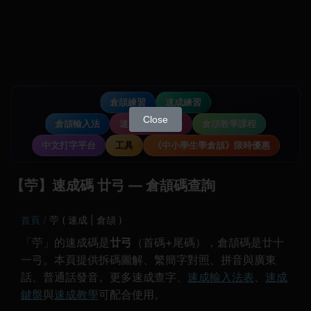
倉頡練習
速成練習
Close
倉頡輸入法
速成輸入法教學
倉頡教學課程
中文打字平台
工具
《中小學生學倉頡》限時優惠
【苧】速成碼 廿弓 — 倉頡碼查詢
首頁
苧 ( 速成 | 倉頡 )
「苧」的速成碼是
廿弓
（首碼+尾碼），倉頡碼是廿十
一弓。本頁提供拆碼圖解、繁簡字對照、拼音與廣東
話、普通話發音。更多速成查字、
速成輸入法表
、
速成
鍵盤
與
速成教學
可配合使用。