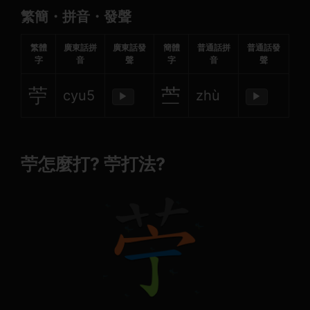
繁簡・拼音・發聲
繁體
廣東話拼
廣東話發
簡體
普通話拼
普通話發
字
音
聲
字
音
聲
苧
苎
cyu5
zhù
▶
▶
苧怎麼打? 苧打法?