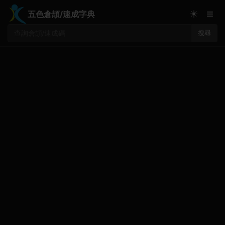
≡
☀
五色倉頡/速成字典
搜尋