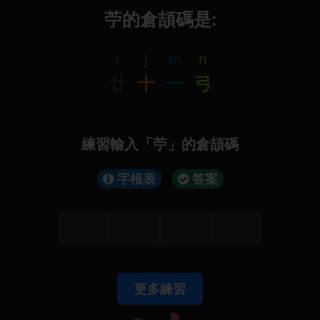
苧的倉頡碼是:
t
j
m
n
廿
十
一
弓
練習輸入「苧」的倉頡碼
字根表
答案
更多練習