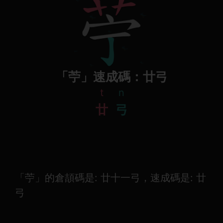
「苧」速成碼：廿弓
t
n
廿
弓
「苧」的倉頡碼是: 廿十一弓，速成碼是: 廿
弓