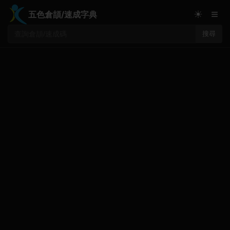
≡
☀
五色倉頡/速成字典
搜尋