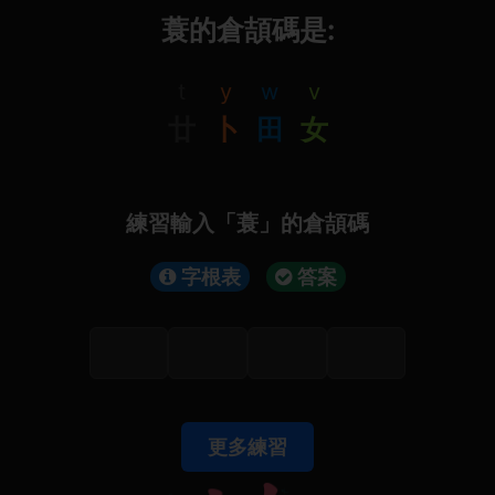
蓑的倉頡碼是:
t
y
w
v
廿
卜
田
女
練習輸入「蓑」的倉頡碼
字根表
答案
更多練習