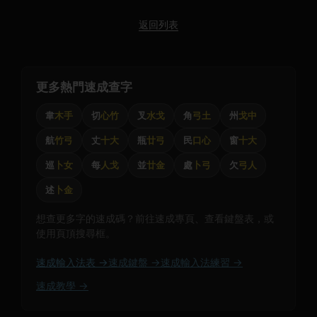
返回列表
更多熱門速成查字
韋
木手
切
心竹
叉
水戈
角
弓土
州
戈中
航
竹弓
丈
十大
瓶
廿弓
民
口心
窗
十大
巡
卜女
每
人戈
並
廿金
處
卜弓
欠
弓人
述
卜金
想查更多字的速成碼？前往速成專頁、查看鍵盤表，或
使用頁頂搜尋框。
速成輸入法表 →
速成鍵盤 →
速成輸入法練習 →
速成教學 →