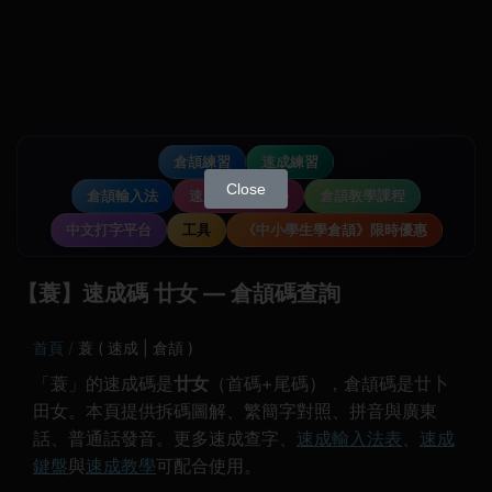
倉頡練習
速成練習
Close
倉頡輸入法
速成輸入法教學
倉頡教學課程
中文打字平台
工具
《中小學生學倉頡》限時優惠
【蓑】速成碼 廿女 — 倉頡碼查詢
首頁
蓑 ( 速成 | 倉頡 )
「蓑」的速成碼是
廿女
（首碼+尾碼），倉頡碼是廿卜
田女。本頁提供拆碼圖解、繁簡字對照、拼音與廣東
話、普通話發音。更多速成查字、
速成輸入法表
、
速成
鍵盤
與
速成教學
可配合使用。