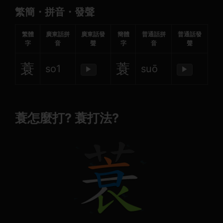
繁簡・拼音・發聲
繁體
廣東話拼
廣東話發
簡體
普通話拼
普通話發
字
音
聲
字
音
聲
蓑
蓑
so1
suō
▶
▶
蓑怎麼打? 蓑打法?