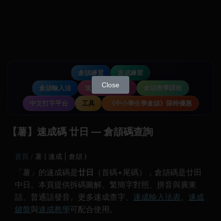
倉頡練習
速成練習
Close
倉頡輸入法
速成輸入法教學
倉頡教學課程
中文打字平台
工具
《中小學生學倉頡》限時優惠
【薯】速成碼 廿日 — 倉頡碼查詢
首頁
薯 ( 速成 | 倉頡 )
「薯」的速成碼是
廿日
（首碼+尾碼），倉頡碼是廿田
中日。本頁提供拆碼圖解、繁簡字對照、拼音與廣東
話、普通話發音。更多速成查字、
速成輸入法表
、
速成
鍵盤
與
速成教學
可配合使用。