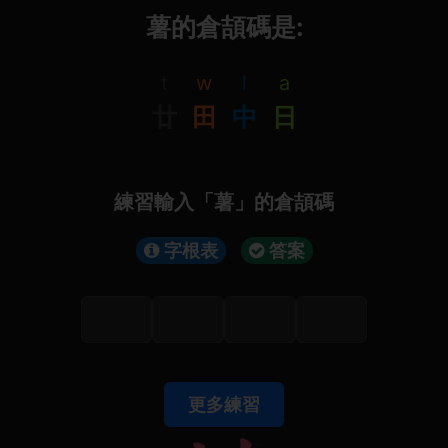
薯的倉頡碼是:
t
w
l
a
廿
田
中
日
練習輸入「薯」的倉頡碼
字根表
答案
更多練習