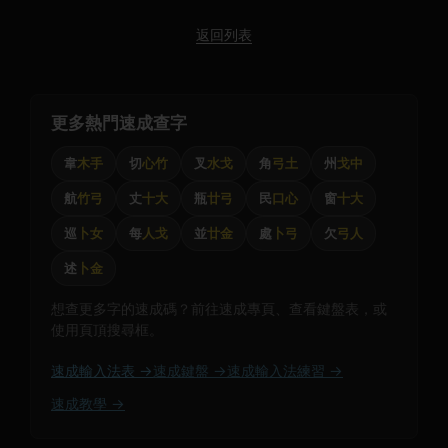
返回列表
更多熱門速成查字
韋
木手
切
心竹
叉
水戈
角
弓土
州
戈中
航
竹弓
丈
十大
瓶
廿弓
民
口心
窗
十大
巡
卜女
每
人戈
並
廿金
處
卜弓
欠
弓人
述
卜金
想查更多字的速成碼？前往速成專頁、查看鍵盤表，或
使用頁頂搜尋框。
速成輸入法表 →
速成鍵盤 →
速成輸入法練習 →
速成教學 →