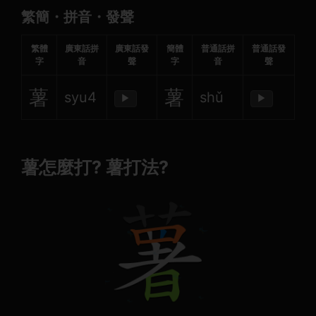
繁簡・拼音・發聲
繁體
廣東話拼
廣東話發
簡體
普通話拼
普通話發
字
音
聲
字
音
聲
薯
薯
syu4
shǔ
▶
▶
薯怎麼打? 薯打法?