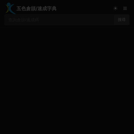
≡
☀
五色倉頡/速成字典
搜尋