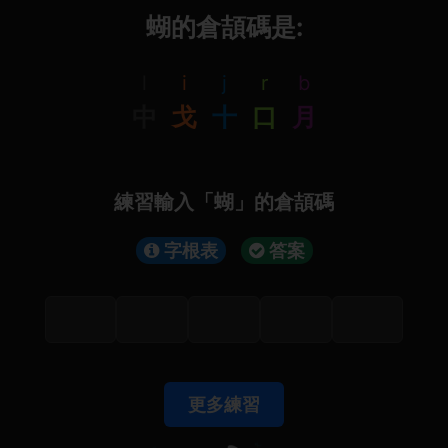
蝴的倉頡碼是:
l
i
j
r
b
中
戈
十
口
月
練習輸入「蝴」的倉頡碼
字根表
答案
更多練習