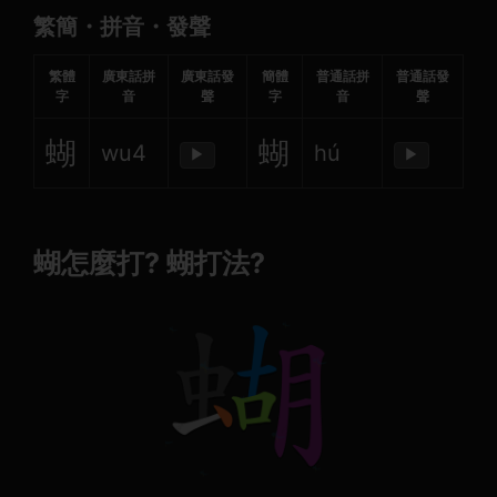
繁簡・拼音・發聲
繁體
廣東話拼
廣東話發
簡體
普通話拼
普通話發
字
音
聲
字
音
聲
蝴
蝴
wu4
hú
▶
▶
蝴怎麼打? 蝴打法?