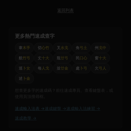
返回列表
更多熱門速成查字
韋
木手
切
心竹
叉
水戈
角
弓土
州
戈中
航
竹弓
丈
十大
瓶
廿弓
民
口心
窗
十大
巡
卜女
每
人戈
並
廿金
處
卜弓
欠
弓人
述
卜金
想查更多字的速成碼？前往速成專頁、查看鍵盤表，或
使用頁頂搜尋框。
速成輸入法表 →
速成鍵盤 →
速成輸入法練習 →
速成教學 →