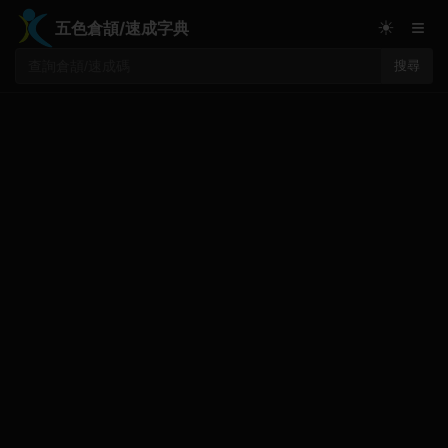
≡
☀
五色倉頡/速成字典
搜尋