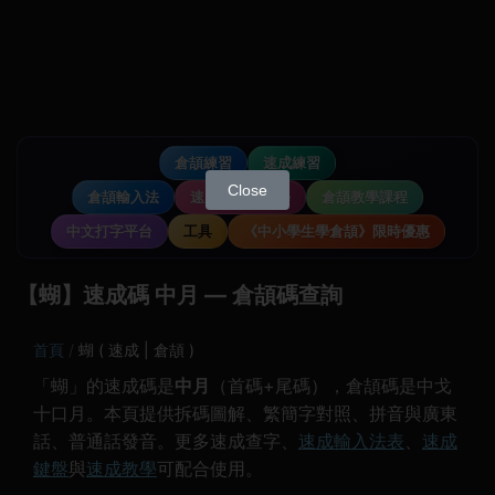
倉頡練習
速成練習
Close
倉頡輸入法
速成輸入法教學
倉頡教學課程
中文打字平台
工具
《中小學生學倉頡》限時優惠
【蝴】速成碼 中月 — 倉頡碼查詢
首頁
蝴 ( 速成 | 倉頡 )
「蝴」的速成碼是
中月
（首碼+尾碼），倉頡碼是中戈
十口月。本頁提供拆碼圖解、繁簡字對照、拼音與廣東
話、普通話發音。更多速成查字、
速成輸入法表
、
速成
鍵盤
與
速成教學
可配合使用。