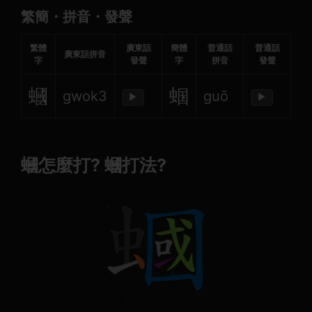
繁簡・拼音・發聲
繁體
廣東話
簡體
普通話
普通話
廣東話拼音
字
發聲
字
拼音
發聲
蟈
蝈
gwok3
guō
▶
▶
蟈怎麼打? 蟈打法?