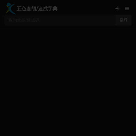
≡
☀
五色倉頡/速成字典
搜尋