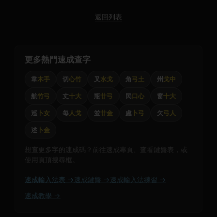
返回列表
更多熱門速成查字
韋
木手
切
心竹
叉
水戈
角
弓土
州
戈中
航
竹弓
丈
十大
瓶
廿弓
民
口心
窗
十大
巡
卜女
每
人戈
並
廿金
處
卜弓
欠
弓人
述
卜金
想查更多字的速成碼？前往速成專頁、查看鍵盤表，或
使用頁頂搜尋框。
速成輸入法表 →
速成鍵盤 →
速成輸入法練習 →
速成教學 →