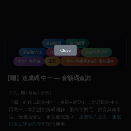
倉頡練習
速成練習
Close
倉頡輸入法
速成輸入法教學
倉頡教學課程
中文打字平台
工具
《中小學生學倉頡》限時優惠
【蟈】速成碼 中一 — 倉頡碼查詢
首頁
蟈 ( 速成 | 倉頡 )
「蟈」的速成碼是
中一
（首碼+尾碼），倉頡碼是中戈
田戈一。本頁提供拆碼圖解、繁簡字對照、拼音與廣東
話、普通話發音。更多速成查字、
速成輸入法表
、
速成
鍵盤
與
速成教學
可配合使用。