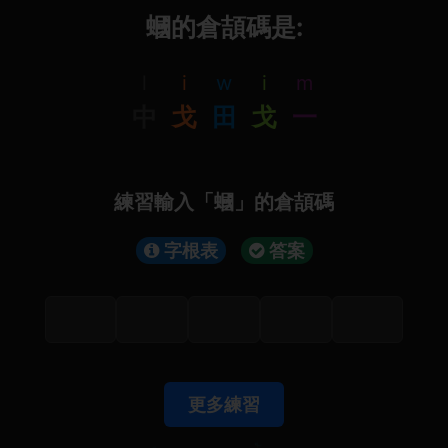
蟈的倉頡碼是:
l
i
w
i
m
中
戈
田
戈
一
練習輸入「蟈」的倉頡碼
字根表
答案
更多練習