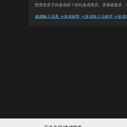
想查更多字的速成碼？前往速成專頁、查看鍵盤表，
速成輸入法表 →
速成鍵盤 →
速成輸入法練習 →
速成