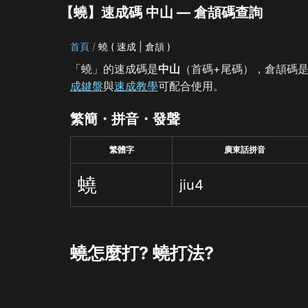
【蟯】速成碼 中山 — 倉頡碼查詢
首頁
蟯 ( 速成 | 倉頡 )
「蟯」的速成碼是
中山
（首碼+尾碼），倉頡碼
成鍵盤
與
速成教學
可配合使用。
繁簡・拼音・發聲
繁體字
廣東話拼音
蟯
jiu4
蟯怎麼打? 蟯打法?