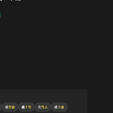
山
並
廿金
處
卜弓
欠
弓人
述
卜金