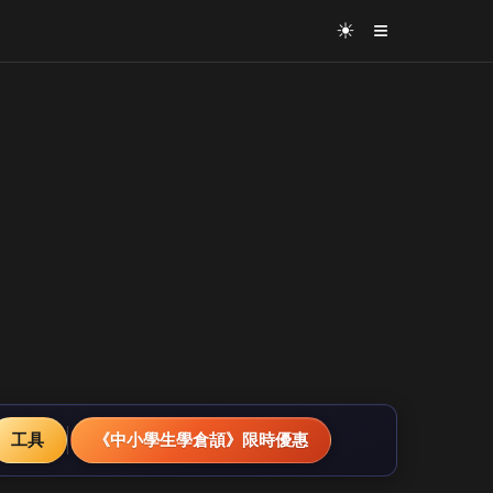
≡
☀
工具
《中小學生學倉頡》限時優惠