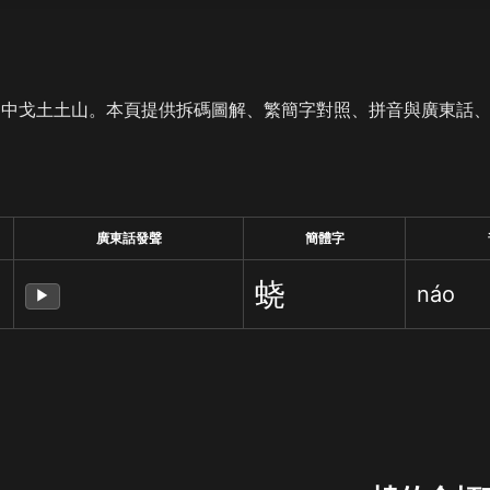
是中戈土土山。本頁提供拆碼圖解、繁簡字對照、拼音與廣東話
廣東話發聲
簡體字
蛲
náo
▶