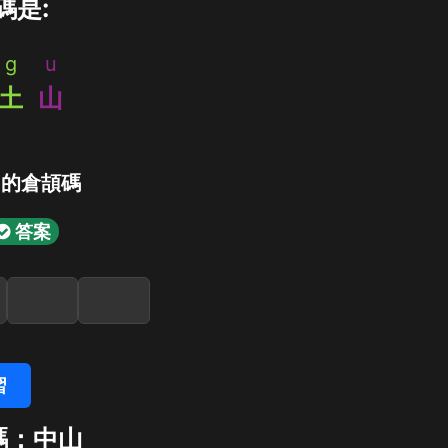
碼是:
g
u
土
山
」的倉頡碼
答案
習
碼：中山