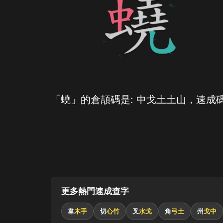
「蟯」的倉頡碼是: 中戈土土山，速成碼
更多熱門速成查字
韋
木手
切
心竹
叉
水戈
角
弓土
州
戈中