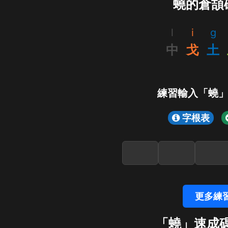
蟯的倉頡
l
i
g
中
戈
土
練習輸入「蟯
字根表
更多練
「蟯」速成