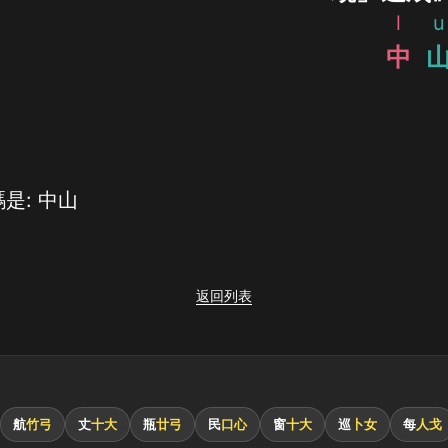
l
u
中
是: 中山
返回列表
航
竹弓
丈
十大
瓶
廿弓
民
口心
窗
十大
巡
卜女
每
人戈