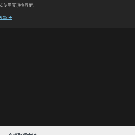
或使用頁頂搜尋框。
教學 →