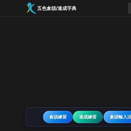
五色倉頡/速成字典
倉頡練習
速成練習
倉頡輸入