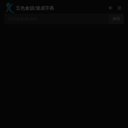
≡
☀
五色倉頡/速成字典
搜尋