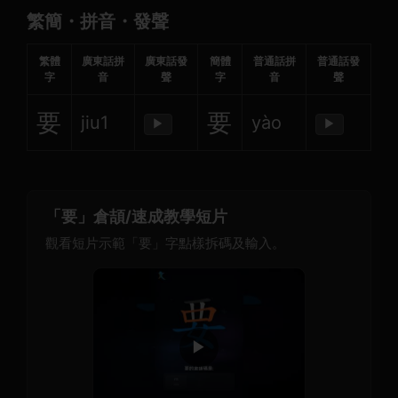
繁簡・拼音・發聲
繁體
廣東話拼
廣東話發
簡體
普通話拼
普通話發
字
音
聲
字
音
聲
要
要
jiu1
yào
▶
▶
「要」倉頡/速成教學短片
觀看短片示範「要」字點樣拆碼及輸入。
▶