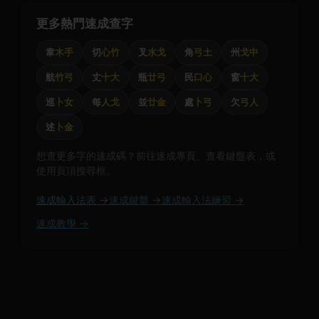
更多熱門速成查字
韋
木手
切
心竹
叉
水戈
角
弓土
州
戈中
航
竹弓
丈
十大
瓶
廿弓
民
口心
窗
十大
巡
卜女
每
人戈
並
廿金
處
卜弓
欠
弓人
述
卜金
想查更多字的速成碼？前往速成專頁、查看鍵盤表，或
使用頁頂搜尋框。
速成輸入法表 →
速成鍵盤 →
速成輸入法練習 →
速成教學 →