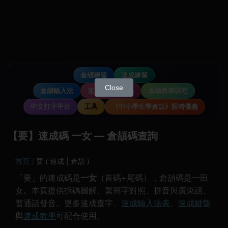
倉頡練習
速成練習
Close
倉頡輸入法
速成輸入法教學
倉頡教學課程
中文打字平台
工具
《中小學生學倉頡》限時優惠
【要】速成碼 一女 — 倉頡碼查詢
首頁
要 ( 速成 | 倉頡 )
「要」的速成碼是
一女
（首碼+尾碼），倉頡碼是一田
女。本頁提供拆碼圖解、繁簡字對照、拼音與廣東話、
普通話發音。更多速成查字、
速成輸入法表
、
速成鍵盤
與
速成教學
可配合使用。