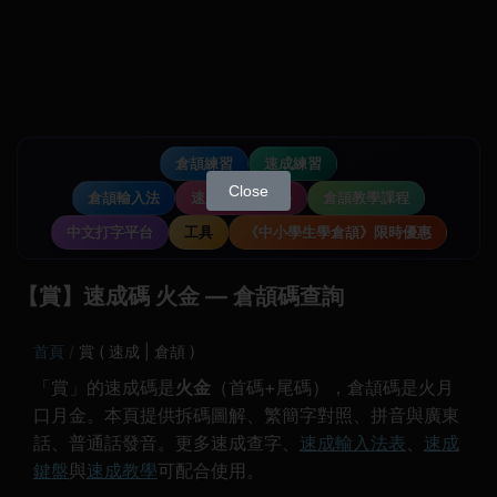
倉頡練習
速成練習
Close
倉頡輸入法
速成輸入法教學
倉頡教學課程
中文打字平台
工具
《中小學生學倉頡》限時優惠
【賞】速成碼 火金 — 倉頡碼查詢
首頁
賞 ( 速成 | 倉頡 )
「賞」的速成碼是
火金
（首碼+尾碼），倉頡碼是火月
口月金。本頁提供拆碼圖解、繁簡字對照、拼音與廣東
話、普通話發音。更多速成查字、
速成輸入法表
、
速成
鍵盤
與
速成教學
可配合使用。