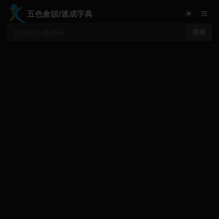
≡
☀
五色倉頡/速成字典
搜尋