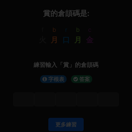
賞的倉頡碼是:
f
b
r
b
c
火
月
口
月
金
練習輸入「賞」的倉頡碼
字根表
答案
更多練習