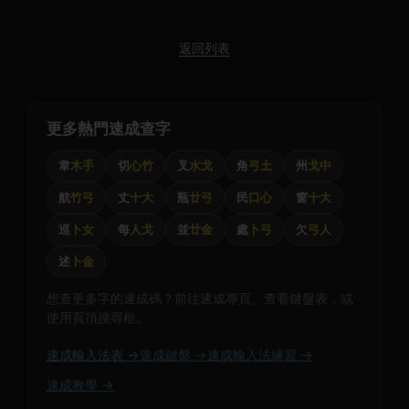
返回列表
更多熱門速成查字
韋
木手
切
心竹
叉
水戈
角
弓土
州
戈中
航
竹弓
丈
十大
瓶
廿弓
民
口心
窗
十大
巡
卜女
每
人戈
並
廿金
處
卜弓
欠
弓人
述
卜金
想查更多字的速成碼？前往速成專頁、查看鍵盤表，或
使用頁頂搜尋框。
速成輸入法表 →
速成鍵盤 →
速成輸入法練習 →
速成教學 →