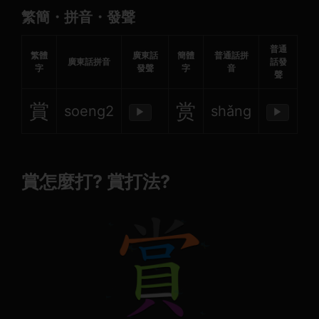
繁簡・拼音・發聲
普通
繁體
廣東話
簡體
普通話拼
廣東話拼音
話發
字
發聲
字
音
聲
賞
赏
soeng2
shǎng
▶
▶
賞怎麼打? 賞打法?