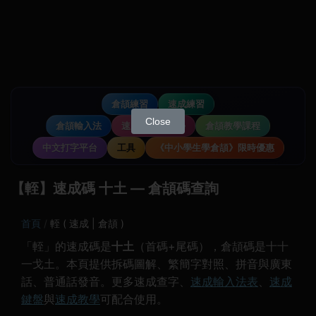
倉頡練習
速成練習
Close
倉頡輸入法
速成輸入法教學
倉頡教學課程
中文打字平台
工具
《中小學生學倉頡》限時優惠
【輊】速成碼 十土 — 倉頡碼查詢
首頁
輊 ( 速成 | 倉頡 )
「輊」的速成碼是
十土
（首碼+尾碼），倉頡碼是十十
一戈土。本頁提供拆碼圖解、繁簡字對照、拼音與廣東
話、普通話發音。更多速成查字、
速成輸入法表
、
速成
鍵盤
與
速成教學
可配合使用。