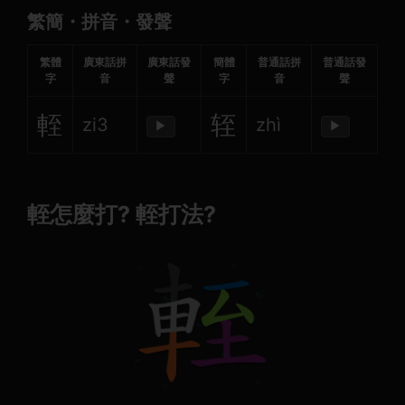
繁簡・拼音・發聲
繁體
廣東話拼
廣東話發
簡體
普通話拼
普通話發
字
音
聲
字
音
聲
輊
轾
zi3
zhì
▶
▶
輊怎麼打? 輊打法?