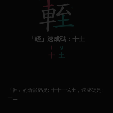
「輊」速成碼：十土
j
g
十
土
「輊」的倉頡碼是: 十十一戈土，速成碼是:
十土