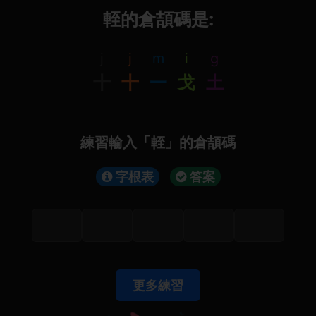
輊的倉頡碼是:
j
j
m
i
g
十
十
一
戈
土
練習輸入「輊」的倉頡碼
字根表
答案
更多練習