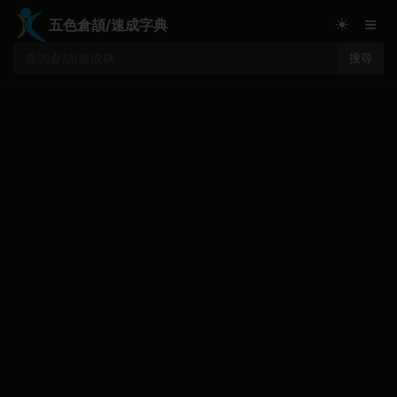
≡
☀
五色倉頡/速成字典
搜尋