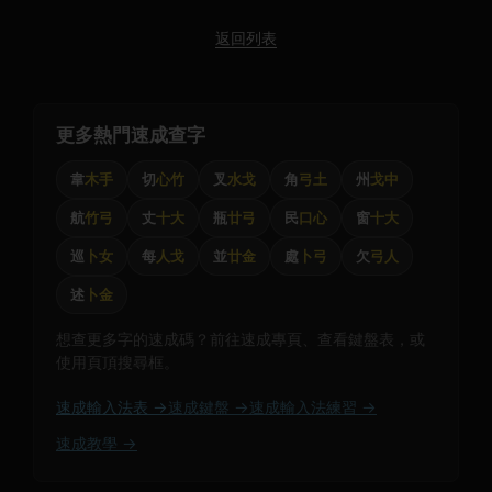
返回列表
更多熱門速成查字
韋
木手
切
心竹
叉
水戈
角
弓土
州
戈中
航
竹弓
丈
十大
瓶
廿弓
民
口心
窗
十大
巡
卜女
每
人戈
並
廿金
處
卜弓
欠
弓人
述
卜金
想查更多字的速成碼？前往速成專頁、查看鍵盤表，或
使用頁頂搜尋框。
速成輸入法表 →
速成鍵盤 →
速成輸入法練習 →
速成教學 →