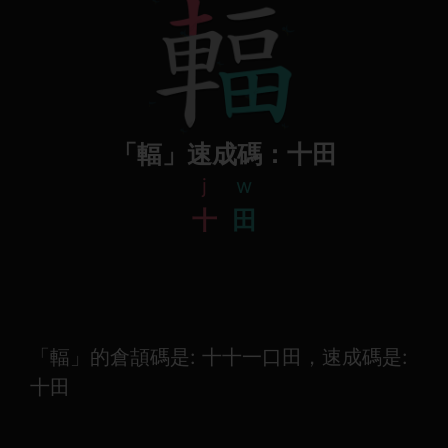
「輻」速成碼：十田
j
w
十
田
「輻」的倉頡碼是: 十十一口田，速成碼是:
十田