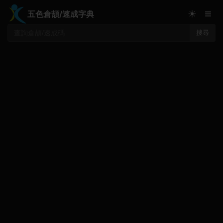
≡
☀
五色倉頡/速成字典
搜尋