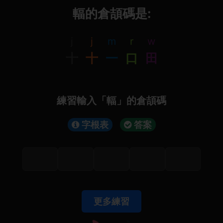
輻的倉頡碼是:
j
j
m
r
w
十
十
一
口
田
練習輸入「輻」的倉頡碼
字根表
答案
更多練習