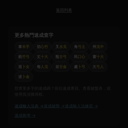
返回列表
更多熱門速成查字
韋
木手
切
心竹
叉
水戈
角
弓土
州
戈中
航
竹弓
丈
十大
瓶
廿弓
民
口心
窗
十大
巡
卜女
每
人戈
並
廿金
處
卜弓
欠
弓人
述
卜金
想查更多字的速成碼？前往速成專頁、查看鍵盤表，或
使用頁頂搜尋框。
速成輸入法表 →
速成鍵盤 →
速成輸入法練習 →
速成教學 →