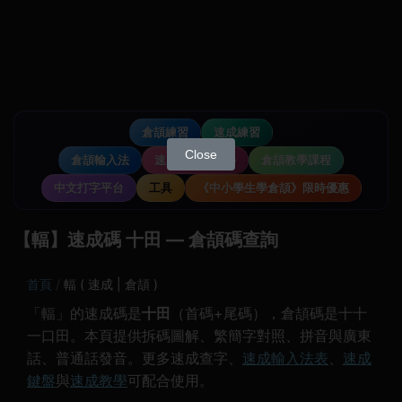
倉頡練習
速成練習
Close
倉頡輸入法
速成輸入法教學
倉頡教學課程
中文打字平台
工具
《中小學生學倉頡》限時優惠
【輻】速成碼 十田 — 倉頡碼查詢
首頁
輻 ( 速成 | 倉頡 )
「輻」的速成碼是
十田
（首碼+尾碼），倉頡碼是十十
一口田。本頁提供拆碼圖解、繁簡字對照、拼音與廣東
話、普通話發音。更多速成查字、
速成輸入法表
、
速成
鍵盤
與
速成教學
可配合使用。