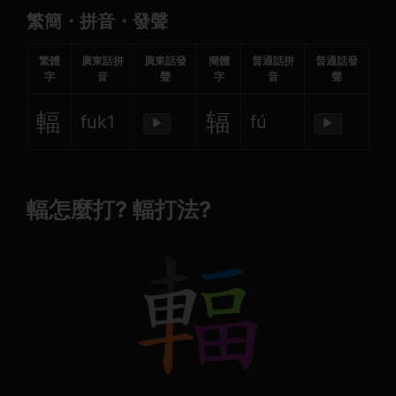
繁簡・拼音・發聲
繁體
廣東話拼
廣東話發
簡體
普通話拼
普通話發
字
音
聲
字
音
聲
輻
辐
fuk1
fú
▶
▶
輻怎麼打? 輻打法?