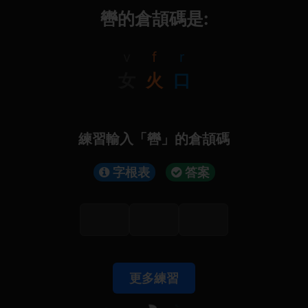
轡的倉頡碼是:
v
f
r
女
火
口
練習輸入「轡」的倉頡碼
字根表
答案
更多練習