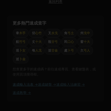
返回列表
更多熱門速成查字
韋
木手
切
心竹
叉
水戈
角
弓土
州
戈中
航
竹弓
丈
十大
瓶
廿弓
民
口心
窗
十大
巡
卜女
每
人戈
並
廿金
處
卜弓
欠
弓人
述
卜金
想查更多字的速成碼？前往速成專頁、查看鍵盤表，或
使用頁頂搜尋框。
速成輸入法表 →
速成鍵盤 →
速成輸入法練習 →
速成教學 →