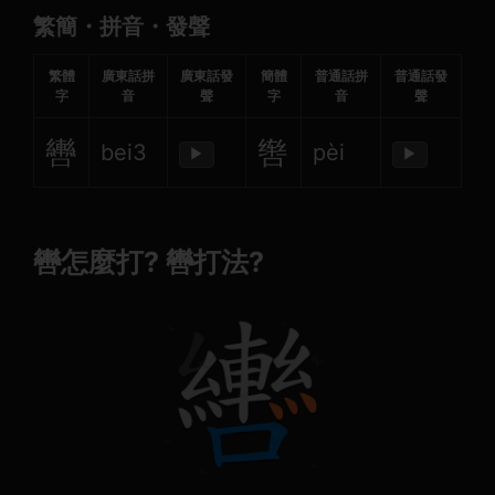
繁簡・拼音・發聲
繁體
廣東話拼
廣東話發
簡體
普通話拼
普通話發
字
音
聲
字
音
聲
轡
辔
bei3
pèi
▶
▶
轡怎麼打? 轡打法?