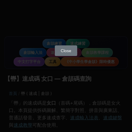
倉頡練習
速成練習
Close
倉頡輸入法
速成輸入法教學
倉頡教學課程
中文打字平台
工具
《中小學生學倉頡》限時優惠
【轡】速成碼 女口 — 倉頡碼查詢
首頁
轡 ( 速成 | 倉頡 )
「轡」的速成碼是
女口
（首碼+尾碼），倉頡碼是女火
口。本頁提供拆碼圖解、繁簡字對照、拼音與廣東話、
普通話發音。更多速成查字、
速成輸入法表
、
速成鍵盤
與
速成教學
可配合使用。