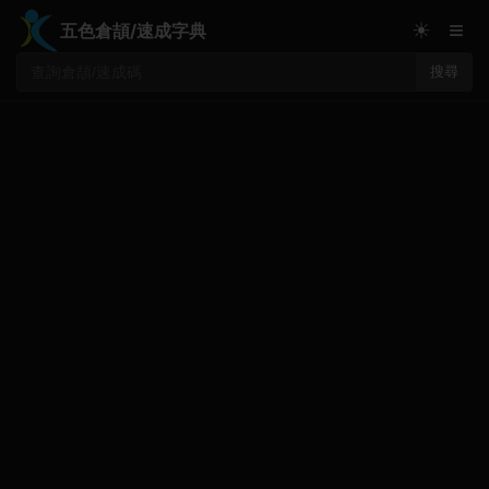
≡
☀
五色倉頡/速成字典
搜尋